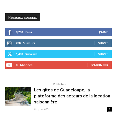
Réseaux sociaux
8,200
Fans
J'AIME
200
Suiveurs
SUIVRE
1,400
Suiveurs
SUIVRE
0
Abonnés
S'ABONNER
- Publicité -
Les gîtes de Guadeloupe, la
plateforme des acteurs de la location
saisonnière
26 juin 2018
1