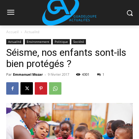
Accueil
Actualité
Actualité
Environnement
Politique
Société
Séisme, nos enfants sont-ils
bien protégés ?
Par
Emmanuel Mozar
-
9 février 2017
4301
1