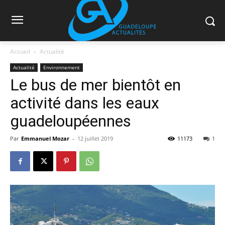
Accueil
Actualité
Actualité
Environnement
Le bus de mer bientôt en
activité dans les eaux
guadeloupéennes
Par
Emmanuel Mozar
-
12 juillet 2019
11173
1