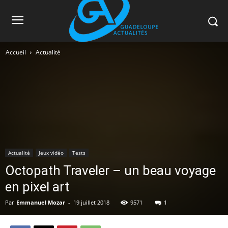
Accueil
Actualité
Actualité
Jeux vidéo
Tests
Octopath Traveler – un beau voyage
en pixel art
Par
Emmanuel Mozar
-
19 juillet 2018
9571
1