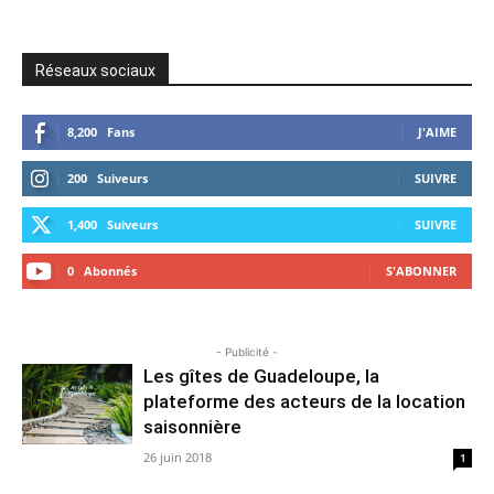
Réseaux sociaux
8,200
Fans
J'AIME
200
Suiveurs
SUIVRE
1,400
Suiveurs
SUIVRE
0
Abonnés
S'ABONNER
- Publicité -
Les gîtes de Guadeloupe, la
plateforme des acteurs de la location
saisonnière
26 juin 2018
1