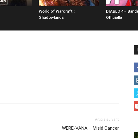
World of Warcraft :
DIABLO 4 – Band
Shadowlands
Officielle
Article suivant
WERE-VANA – Misié Cancer