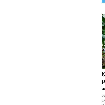
K
p
Em
Le
to