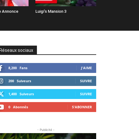
e Annonce
Luigi’s Mansion 3
Réseaux sociaux
8,200
Fans
J'AIME
200
Suiveurs
SUIVRE
1,400
Suiveurs
SUIVRE
0
Abonnés
S'ABONNER
- Publicité -