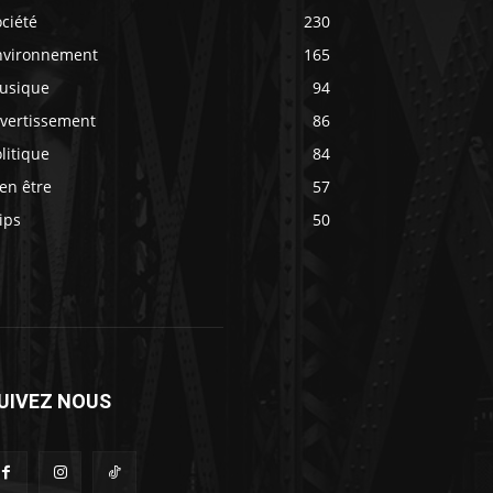
ciété
230
nvironnement
165
usique
94
ivertissement
86
litique
84
en être
57
ips
50
UIVEZ NOUS