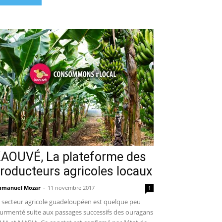
AOUVÉ, La plateforme des
roducteurs agricoles locaux
manuel Mozar
-
11 novembre 2017
1
 secteur agricole guadeloupéen est quelque peu
urmenté suite aux passages successifs des ouragans