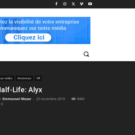
eux vidéo
Annonces
VR
alf-Life: Alyx
r
Emmanuel Mozar
-
23 novembre 2019
8460
0