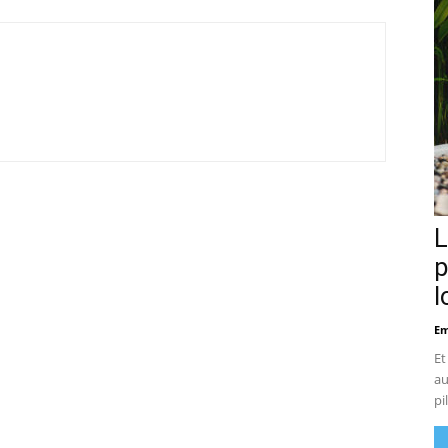
L
p
l
Em
Et
au
pi