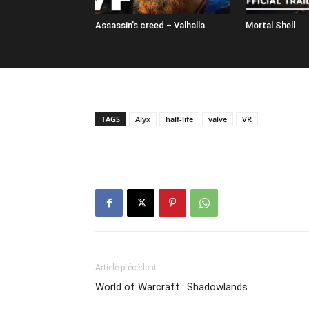
Assassin’s creed – Valhalla
Mortal Shell
TAGS
Alyx
half-life
valve
VR
Article précédent
World of Warcraft : Shadowlands