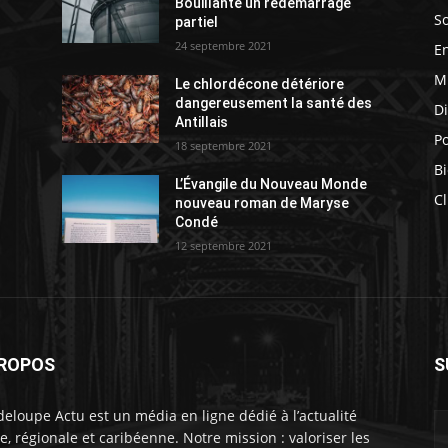
Bouillante un redémarrage
So
partiel
24 septembre 2021
E
M
Le chlordécone détériore
s
dangereusement la santé des
D
Antillais
Po
18 septembre 2021
Bi
L’Évangile du Nouveau Monde
Cl
nouveau roman de Maryse
Condé
12 septembre 2021
PROPOS
S
eloupe Actu est un média en ligne dédié à l’actualité
le, régionale et caribéenne. Notre mission : valoriser les