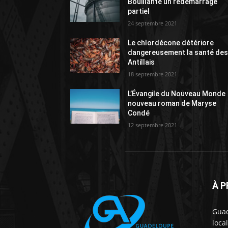
Bouillante un redémarrage
partiel
24 septembre 2021
Le chlordécone détériore
dangereusement la santé de
Antillais
18 septembre 2021
L’Évangile du Nouveau Monde
nouveau roman de Maryse
Condé
12 septembre 2021
À 
Guad
loca