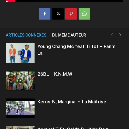
ARTICLES CONNEXES
DU MÊME AUTEUR
Young Chang Mc feat Tiitof – Fanmi
La
26BL – K.N.M.W
Keros-N, Marginal – La Maîtrise