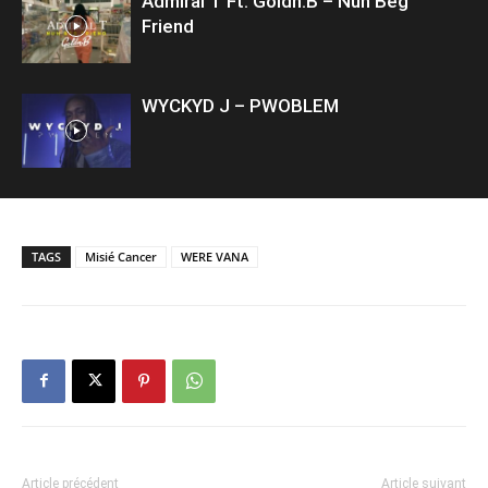
Admiral T Ft. Goldn.B – Nuh Beg
Friend
WYCKYD J – PWOBLEM
TAGS
Misié Cancer
WERE VANA
Article précédent
Article suivant