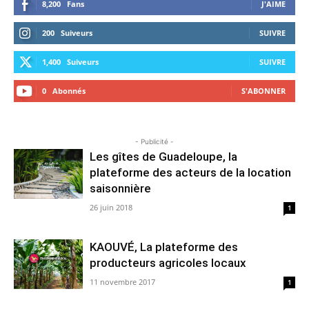
8,200
Fans
J'AIME
200
Suiveurs
SUIVRE
1,400
Suiveurs
SUIVRE
0
Abonnés
S'ABONNER
- Publicité -
Les gîtes de Guadeloupe, la
plateforme des acteurs de la location
saisonnière
26 juin 2018
1
KAOUVÉ, La plateforme des
producteurs agricoles locaux
11 novembre 2017
1