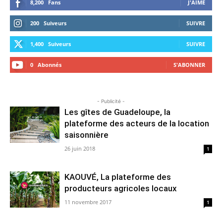
8,200
Fans
J'AIME
200
Suiveurs
SUIVRE
1,400
Suiveurs
SUIVRE
0
Abonnés
S'ABONNER
- Publicité -
Les gîtes de Guadeloupe, la
plateforme des acteurs de la location
saisonnière
26 juin 2018
1
KAOUVÉ, La plateforme des
producteurs agricoles locaux
11 novembre 2017
1