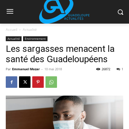
Accueil
Actualité
Actualité
Environnement
Les sargasses menacent la
santé des Guadeloupéens
Par
Emmanuel Mozar
-
10 mai 2018
26872
1