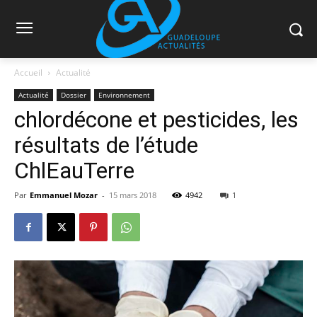
Accueil
Actualité
Actualité
Dossier
Environnement
chlordécone et pesticides, les
résultats de l’étude
ChlEauTerre
Par
Emmanuel Mozar
-
15 mars 2018
4942
1