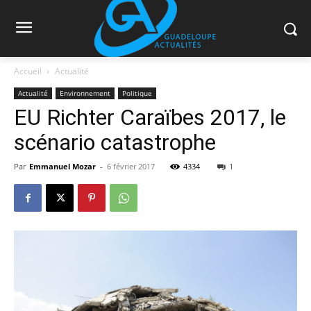
Accueil
Actualité
Actualité
Environnement
Politique
EU Richter Caraïbes 2017, le
scénario catastrophe
Par
Emmanuel Mozar
-
6 février 2017
4334
1