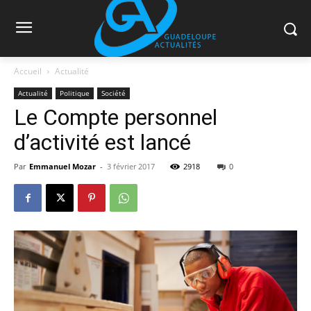
Accueil
Actualité
Actualité
Politique
Société
Le Compte personnel
d’activité est lancé
Par
Emmanuel Mozar
-
3 février 2017
2918
0