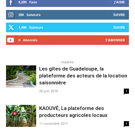
8,200
Fans
J'AIME
200
Suiveurs
SUIVRE
1,400
Suiveurs
SUIVRE
0
Abonnés
S'ABONNER
- Publicité -
Les gîtes de Guadeloupe, la
plateforme des acteurs de la location
saisonnière
26 juin 2018
1
KAOUVÉ, La plateforme des
producteurs agricoles locaux
11 novembre 2017
1