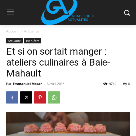
Accueil
Actualité
Actualité
Bien être
Et si on sortait manger :
ateliers culinaires à Baie-
Mahault
Par
Emmanuel Mozar
-
6 avril 2018
4744
0