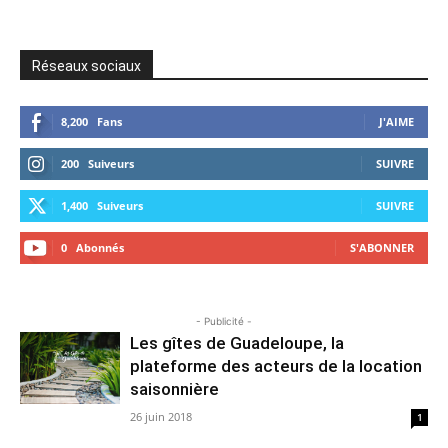
Réseaux sociaux
8,200
Fans
J'AIME
200
Suiveurs
SUIVRE
1,400
Suiveurs
SUIVRE
0
Abonnés
S'ABONNER
- Publicité -
Les gîtes de Guadeloupe, la
plateforme des acteurs de la location
saisonnière
26 juin 2018
1