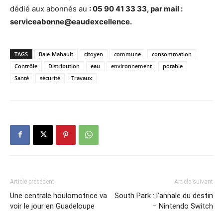
dédié aux abonnés au
: 05 90 41 33 33
, par mail
:
serviceabonne@eaudexcellence.
TAGS
Baie-Mahault
citoyen
commune
consommation
Contrôle
Distribution
eau
environnement
potable
Santé
sécurité
Travaux
Article précédent
Article suivant
Une centrale houlomotrice va
South Park : l’annale du destin
voir le jour en Guadeloupe
– Nintendo Switch