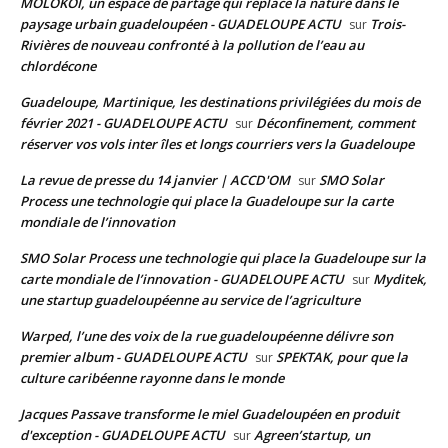
MOLOKOÏ, un espace de partage qui replace la nature dans le
paysage urbain guadeloupéen - GUADELOUPE ACTU
Trois-
sur
Rivières de nouveau confronté à la pollution de l’eau au
chlordécone
Guadeloupe, Martinique, les destinations privilégiées du mois de
février 2021 - GUADELOUPE ACTU
Déconfinement, comment
sur
réserver vos vols inter îles et longs courriers vers la Guadeloupe
La revue de presse du 14 janvier | ACCD'OM
SMO Solar
sur
Process une technologie qui place la Guadeloupe sur la carte
mondiale de l’innovation
SMO Solar Process une technologie qui place la Guadeloupe sur la
carte mondiale de l’innovation - GUADELOUPE ACTU
Myditek,
sur
une startup guadeloupéenne au service de l’agriculture
Warped, l’une des voix de la rue guadeloupéenne délivre son
premier album - GUADELOUPE ACTU
SPEKTAK, pour que la
sur
culture caribéenne rayonne dans le monde
Jacques Passave transforme le miel Guadeloupéen en produit
d'exception - GUADELOUPE ACTU
Agreen’startup, un
sur