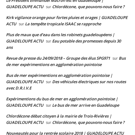
Le Président Emmanuel Macron est en Guadeloupe |
GUADELOUPE ACTU
Chlordécone, que pouvons-nous faire ?
sur
Kirk vigilance orange pour fortes pluies et orages | GUADELOUPE
ACTU
La tempête tropicale ISAAC se rapproche
sur
Plus de maux que d’eau dans les robinets guadeloupéens |
GUADELOUPE ACTU
Eau potable des promesses depuis 30
sur
ans
Revue de presse du 24/09/2018 – Groupe des élus SPG971
Bus
sur
de mer expérimentions en agglomération pointoise
Bus de mer expérimentions en agglomération pointoise |
GUADELOUPE ACTU
Des véhicules électriques sur nos routes
sur
avec D.R.I.V.E
Expérimentions du bus de mer en agglomération pointoise |
GUADELOUPE ACTU
Le bus de mer arrive en Guadeloupe
sur
Chlordécone débat citoyen à la mairie de Trois-Rivières |
GUADELOUPE ACTU
Chlordécone, que pouvons-nous faire ?
sur
Nouveautés pour la rentrée scolaire 2018 | GUADELOUPE ACTU