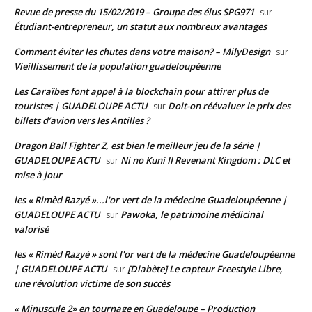
Revue de presse du 15/02/2019 – Groupe des élus SPG971
sur
Étudiant-entrepreneur, un statut aux nombreux avantages
Comment éviter les chutes dans votre maison? – MilyDesign
sur
Vieillissement de la population guadeloupéenne
Les Caraïbes font appel à la blockchain pour attirer plus de
touristes | GUADELOUPE ACTU
Doit-on réévaluer le prix des
sur
billets d’avion vers les Antilles ?
Dragon Ball Fighter Z, est bien le meilleur jeu de la série |
GUADELOUPE ACTU
Ni no Kuni II Revenant Kingdom : DLC et
sur
mise à jour
les « Rimèd Razyé »...l'or vert de la médecine Guadeloupéenne |
GUADELOUPE ACTU
Pawoka, le patrimoine médicinal
sur
valorisé
les « Rimèd Razyé » sont l'or vert de la médecine Guadeloupéenne
| GUADELOUPE ACTU
[Diabète] Le capteur Freestyle Libre,
sur
une révolution victime de son succès
« Minuscule 2» en tournage en Guadeloupe – Production