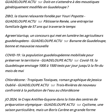
GUADELOUPE ACTU
Doit-on s’attendre à des moustiques
sur
génétiquement modifiés en Guadeloupe ?
ZIBO, la tisane relaxante fondée par Youri Popotte -
GUADELOUPE ACTU
Pâtisserie Renée, une entreprise
sur
familiale âgée de 57 ans qui traverse le temps
Agreen’startup, un concours qui met en lumière les agriculteurs
guadeloupéens - GUADELOUPE ACTU
Banane de Guadeloupe,
sur
bonne et mauvaise nouvelle
COVID-19 : la population guadeloupéenne mobilisée pour
préserver le territoire - GUADELOUPE ACTU
Covid-19, la
sur
Guadeloupe envisage 1000 à 1500 tests par jour jusqu’à la fin du
mois de mai
Chlordécone : Tropiques Toxiques, roman graphique de Jessica
Oublié - GUADELOUPE ACTU
Trois-Rivières de nouveau
sur
confronté à la pollution de l’eau au chlordécone
JO 2024, le Creps Antilles-Guyane dans la liste des centres de
préparation olympique - GUADELOUPE ACTU
Cyclisme, une
sur
saison particulière, mais un Boris Carène en grande forme