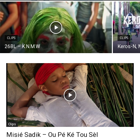
CLIPS
CLIPS
26BL – K.N.M.W
Keros-N, 
Clips
Misié Sadik – Ou Pé Ké Tou Sèl