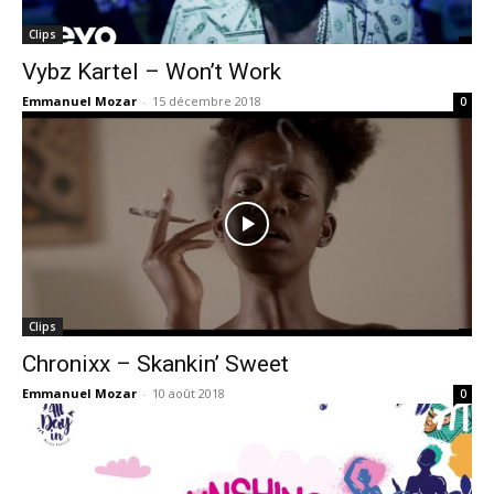
Clips
Vybz Kartel – Won’t Work
Emmanuel Mozar
-
15 décembre 2018
0
Clips
Chronixx – Skankin’ Sweet
Emmanuel Mozar
-
10 août 2018
0