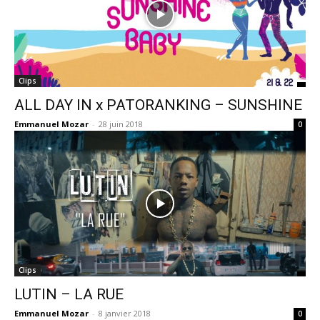
Clips
ALL DAY IN x PATORANKING – SUNSHINE
Emmanuel Mozar
-
28 juin 2018
0
Clips
LUTIN – LA RUE
Emmanuel Mozar
-
8 janvier 2018
0