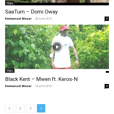
Clips
SaaTurn – Domi Oway
Emmanuel Mozar
-
28 août 2016
0
Clips
Black Kent – Mwen ft. Keros-N
Emmanuel Mozar
-
10 avril 2016
0
2
3
4