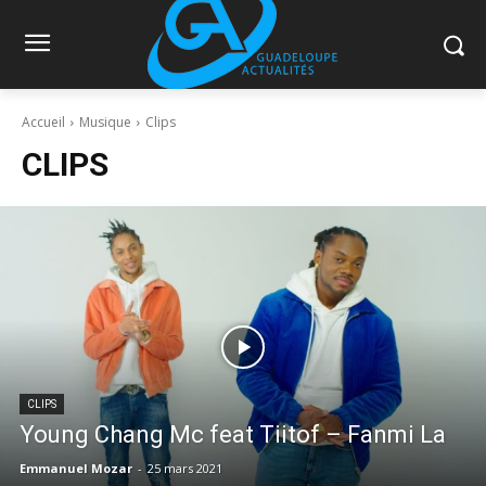
Accueil
Musique
Clips
CLIPS
CLIPS
Young Chang Mc feat Tiitof – Fanmi La
Emmanuel Mozar
-
25 mars 2021