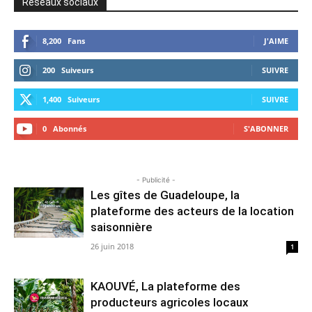
Réseaux sociaux
8,200
Fans
J'AIME
200
Suiveurs
SUIVRE
1,400
Suiveurs
SUIVRE
0
Abonnés
S'ABONNER
- Publicité -
Les gîtes de Guadeloupe, la
plateforme des acteurs de la location
saisonnière
26 juin 2018
1
KAOUVÉ, La plateforme des
producteurs agricoles locaux