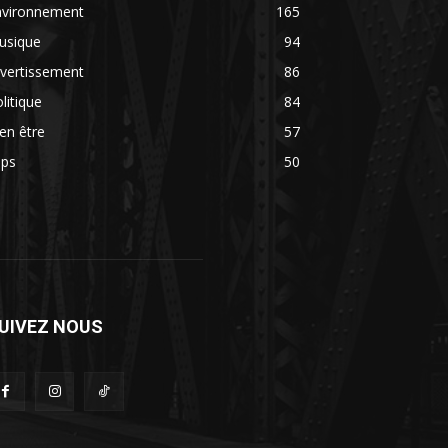
nvironnement
165
usique
94
vertissement
86
litique
84
en être
57
ips
50
UIVEZ NOUS