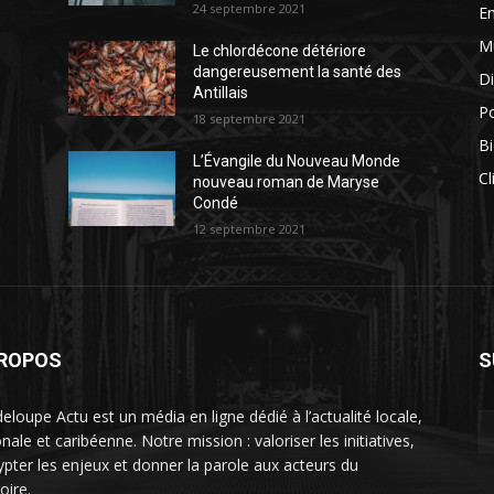
24 septembre 2021
E
M
Le chlordécone détériore
dangereusement la santé des
Di
Antillais
Po
18 septembre 2021
Bi
L’Évangile du Nouveau Monde
Cl
nouveau roman de Maryse
Condé
12 septembre 2021
PROPOS
S
eloupe Actu est un média en ligne dédié à l’actualité locale,
nale et caribéenne. Notre mission : valoriser les initiatives,
ypter les enjeux et donner la parole aux acteurs du
toire.