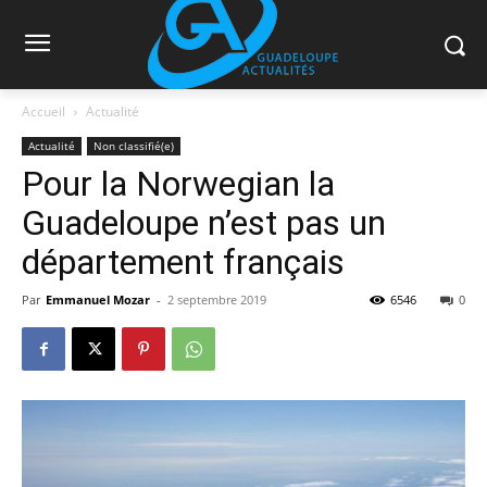
Accueil
Actualité
Actualité
Non classifié(e)
Pour la Norwegian la
Guadeloupe n’est pas un
département français
Par
Emmanuel Mozar
-
2 septembre 2019
6546
0