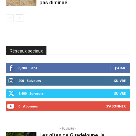
pas diminué
Réseaux sociaux
8,200
Fans
J'AIME
200
Suiveurs
SUIVRE
1,400
Suiveurs
SUIVRE
0
Abonnés
S'ABONNER
- Publicité -
Les gîtes de Guadeloupe, la