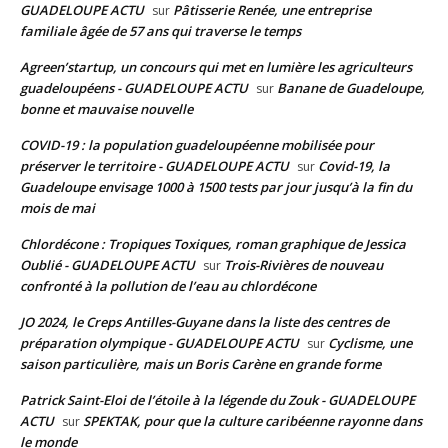
GUADELOUPE ACTU
Pâtisserie Renée, une entreprise
sur
familiale âgée de 57 ans qui traverse le temps
Agreen’startup, un concours qui met en lumière les agriculteurs
guadeloupéens - GUADELOUPE ACTU
Banane de Guadeloupe,
sur
bonne et mauvaise nouvelle
COVID-19 : la population guadeloupéenne mobilisée pour
préserver le territoire - GUADELOUPE ACTU
Covid-19, la
sur
Guadeloupe envisage 1000 à 1500 tests par jour jusqu’à la fin du
mois de mai
Chlordécone : Tropiques Toxiques, roman graphique de Jessica
Oublié - GUADELOUPE ACTU
Trois-Rivières de nouveau
sur
confronté à la pollution de l’eau au chlordécone
JO 2024, le Creps Antilles-Guyane dans la liste des centres de
préparation olympique - GUADELOUPE ACTU
Cyclisme, une
sur
saison particulière, mais un Boris Carène en grande forme
Patrick Saint-Eloi de l’étoile à la légende du Zouk - GUADELOUPE
ACTU
SPEKTAK, pour que la culture caribéenne rayonne dans
sur
le monde