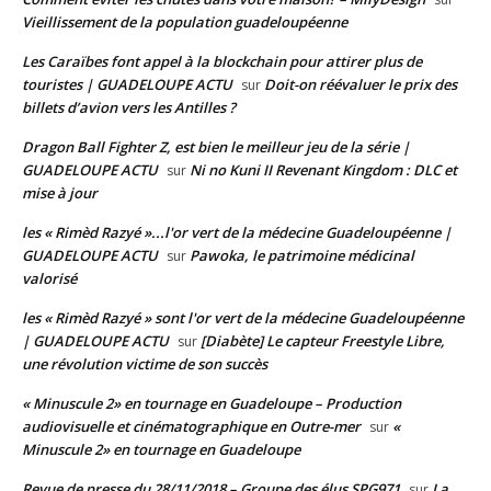
Vieillissement de la population guadeloupéenne
Les Caraïbes font appel à la blockchain pour attirer plus de
touristes | GUADELOUPE ACTU
Doit-on réévaluer le prix des
sur
billets d’avion vers les Antilles ?
Dragon Ball Fighter Z, est bien le meilleur jeu de la série |
GUADELOUPE ACTU
Ni no Kuni II Revenant Kingdom : DLC et
sur
mise à jour
les « Rimèd Razyé »...l'or vert de la médecine Guadeloupéenne |
GUADELOUPE ACTU
Pawoka, le patrimoine médicinal
sur
valorisé
les « Rimèd Razyé » sont l'or vert de la médecine Guadeloupéenne
| GUADELOUPE ACTU
[Diabète] Le capteur Freestyle Libre,
sur
une révolution victime de son succès
« Minuscule 2» en tournage en Guadeloupe – Production
audiovisuelle et cinématographique en Outre-mer
«
sur
Minuscule 2» en tournage en Guadeloupe
Revue de presse du 28/11/2018 – Groupe des élus SPG971
La
sur