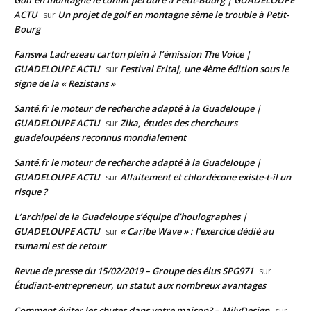
Golf en montagne le conflit perdure à Petit-Bourg | GUADELOUPE
ACTU
Un projet de golf en montagne sème le trouble à Petit-
sur
Bourg
Fanswa Ladrezeau carton plein à l’émission The Voice |
GUADELOUPE ACTU
Festival Eritaj, une 4ème édition sous le
sur
signe de la « Rezistans »
Santé.fr le moteur de recherche adapté à la Guadeloupe |
GUADELOUPE ACTU
Zika, études des chercheurs
sur
guadeloupéens reconnus mondialement
Santé.fr le moteur de recherche adapté à la Guadeloupe |
GUADELOUPE ACTU
Allaitement et chlordécone existe-t-il un
sur
risque ?
L’archipel de la Guadeloupe s’équipe d’houlographes |
GUADELOUPE ACTU
« Caribe Wave » : l’exercice dédié au
sur
tsunami est de retour
Revue de presse du 15/02/2019 – Groupe des élus SPG971
sur
Étudiant-entrepreneur, un statut aux nombreux avantages
Comment éviter les chutes dans votre maison? – MilyDesign
sur