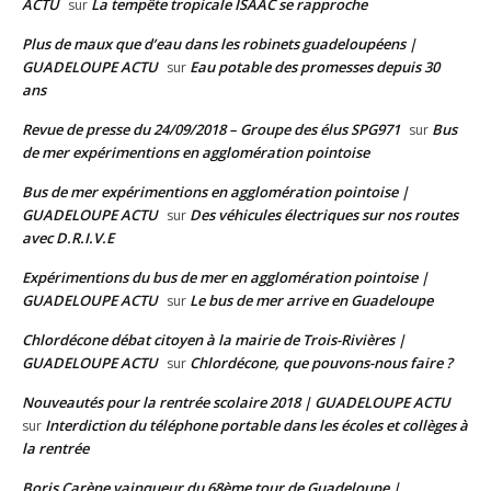
ACTU
La tempête tropicale ISAAC se rapproche
sur
Plus de maux que d’eau dans les robinets guadeloupéens |
GUADELOUPE ACTU
Eau potable des promesses depuis 30
sur
ans
Revue de presse du 24/09/2018 – Groupe des élus SPG971
Bus
sur
de mer expérimentions en agglomération pointoise
Bus de mer expérimentions en agglomération pointoise |
GUADELOUPE ACTU
Des véhicules électriques sur nos routes
sur
avec D.R.I.V.E
Expérimentions du bus de mer en agglomération pointoise |
GUADELOUPE ACTU
Le bus de mer arrive en Guadeloupe
sur
Chlordécone débat citoyen à la mairie de Trois-Rivières |
GUADELOUPE ACTU
Chlordécone, que pouvons-nous faire ?
sur
Nouveautés pour la rentrée scolaire 2018 | GUADELOUPE ACTU
Interdiction du téléphone portable dans les écoles et collèges à
sur
la rentrée
Boris Carène vainqueur du 68ème tour de Guadeloupe |