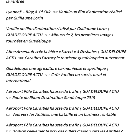
la rentrée
Lyannaj’ – Blog A Yé Clik
Vanille un film d’animation réalisé
sur
par Guillaume Lorin
Vanille un film d'animation réalisé par Guillaume Lorin |
GUADELOUPE ACTU
Minuscule 2, les premières images
sur
tournées en Guadeloupe
Aline Arsenault crée la bière « Karett » à Deshaies | GUADELOUPE
ACTU
Caraïbes Factory le tourisme guadeloupéen autrement
sur
Guadeloupe une agriculture harmonieuse et spécifique |
GUADELOUPE ACTU
Café Vanibel un succès local et
sur
international
Aéroport Pôle Caraïbes hausse du trafic | GUADELOUPE ACTU
Route du Rhum-Destination Guadeloupe 2018
sur
Aéroport Pôle Caraïbes hausse du trafic | GUADELOUPE ACTU
Vols vers les Antilles, une bataille et un business rentable
sur
Aéroport Pôle Caraïbes hausse du trafic | GUADELOUPE ACTU
Doit-on réévaluer le prix des billets d’avion vers les Antilles ?
sur