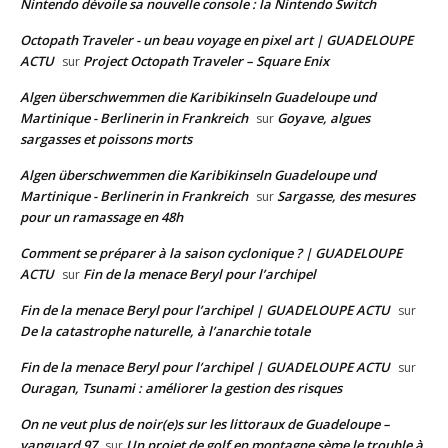
Nintendo dévoile sa nouvelle console : la Nintendo Switch
Octopath Traveler - un beau voyage en pixel art | GUADELOUPE
ACTU
Project Octopath Traveler – Square Enix
sur
Algen überschwemmen die Karibikinseln Guadeloupe und
Martinique - Berlinerin in Frankreich
Goyave, algues
sur
sargasses et poissons morts
Algen überschwemmen die Karibikinseln Guadeloupe und
Martinique - Berlinerin in Frankreich
Sargasse, des mesures
sur
pour un ramassage en 48h
Comment se préparer à la saison cyclonique ? | GUADELOUPE
ACTU
Fin de la menace Beryl pour l’archipel
sur
Fin de la menace Beryl pour l’archipel | GUADELOUPE ACTU
sur
De la catastrophe naturelle, à l’anarchie totale
Fin de la menace Beryl pour l’archipel | GUADELOUPE ACTU
sur
Ouragan, Tsunami : améliorer la gestion des risques
On ne veut plus de noir(e)s sur les littoraux de Guadeloupe –
vanguard 97
Un projet de golf en montagne sème le trouble à
sur