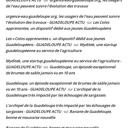
GUADELOUPE ACTU
urgence-eau-guadeloupe.org, les usagers
sur
de l’eau peuvent suivre l’évolution des travaux
urgence-eau-guadeloupe.org, les usagers de l’eau peuvent suivre
l’évolution des travaux - GUADELOUPE ACTU
Les Colos
sur
apprenantes, un dispositif dédié aux jeunes Guadeloupéens
Les « Colos apprenantes », un dispositif dédié aux jeunes
Guadeloupéens - GUADELOUPE ACTU
Myditek, une startup
sur
guadeloupéenne au service de l’agriculture
Myditek, une startup guadeloupéenne au service de l’agriculture -
GUADELOUPE ACTU
Guadeloupe, un épisode exceptionnel
sur
de brumes de sable jamais vu en 10 ans
Guadeloupe, un épisode exceptionnel de brumes de sable jamais
vu en 10 ans - GUADELOUPE ACTU
L’archipel de la
sur
Guadeloupe très impacté par les échouages de sargasses
L’archipel de la Guadeloupe très impacté par les échouages de
sargasses - GUADELOUPE ACTU
Banane de Guadeloupe,
sur
bonne et mauvaise nouvelle
Banane de Guadeloupe, bonne et mauvaise nouvelle -