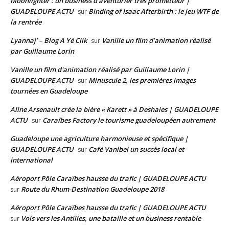
Moonlighter : un business d'aventurier très prometteur |
GUADELOUPE ACTU
Binding of Isaac Afterbirth : le jeu WTF de
sur
la rentrée
Lyannaj’ – Blog A Yé Clik
Vanille un film d’animation réalisé
sur
par Guillaume Lorin
Vanille un film d'animation réalisé par Guillaume Lorin |
GUADELOUPE ACTU
Minuscule 2, les premières images
sur
tournées en Guadeloupe
Aline Arsenault crée la bière « Karett » à Deshaies | GUADELOUPE
ACTU
Caraïbes Factory le tourisme guadeloupéen autrement
sur
Guadeloupe une agriculture harmonieuse et spécifique |
GUADELOUPE ACTU
Café Vanibel un succès local et
sur
international
Aéroport Pôle Caraïbes hausse du trafic | GUADELOUPE ACTU
Route du Rhum-Destination Guadeloupe 2018
sur
Aéroport Pôle Caraïbes hausse du trafic | GUADELOUPE ACTU
Vols vers les Antilles, une bataille et un business rentable
sur