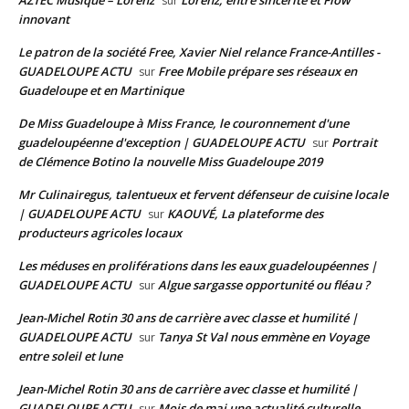
AZTEC Musique – Lorenz
Lorenz, entre sincérité et Flow
sur
innovant
Le patron de la société Free, Xavier Niel relance France-Antilles -
GUADELOUPE ACTU
Free Mobile prépare ses réseaux en
sur
Guadeloupe et en Martinique
De Miss Guadeloupe à Miss France, le couronnement d'une
guadeloupéenne d'exception | GUADELOUPE ACTU
Portrait
sur
de Clémence Botino la nouvelle Miss Guadeloupe 2019
Mr Culinairegus, talentueux et fervent défenseur de cuisine locale
| GUADELOUPE ACTU
KAOUVÉ, La plateforme des
sur
producteurs agricoles locaux
Les méduses en proliférations dans les eaux guadeloupéennes |
GUADELOUPE ACTU
Algue sargasse opportunité ou fléau ?
sur
Jean-Michel Rotin 30 ans de carrière avec classe et humilité |
GUADELOUPE ACTU
Tanya St Val nous emmène en Voyage
sur
entre soleil et lune
Jean-Michel Rotin 30 ans de carrière avec classe et humilité |
GUADELOUPE ACTU
Mois de mai une actualité culturelle
sur