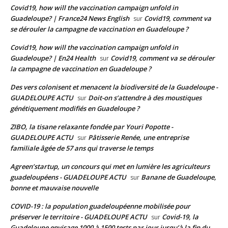
Covid19, how will the vaccination campaign unfold in
Guadeloupe? | France24 News English
Covid19, comment va
sur
se dérouler la campagne de vaccination en Guadeloupe ?
Covid19, how will the vaccination campaign unfold in
Guadeloupe? | En24 Health
Covid19, comment va se dérouler
sur
la campagne de vaccination en Guadeloupe ?
Des vers colonisent et menacent la biodiversité de la Guadeloupe -
GUADELOUPE ACTU
Doit-on s’attendre à des moustiques
sur
génétiquement modifiés en Guadeloupe ?
ZIBO, la tisane relaxante fondée par Youri Popotte -
GUADELOUPE ACTU
Pâtisserie Renée, une entreprise
sur
familiale âgée de 57 ans qui traverse le temps
Agreen’startup, un concours qui met en lumière les agriculteurs
guadeloupéens - GUADELOUPE ACTU
Banane de Guadeloupe,
sur
bonne et mauvaise nouvelle
COVID-19 : la population guadeloupéenne mobilisée pour
préserver le territoire - GUADELOUPE ACTU
Covid-19, la
sur
Guadeloupe envisage 1000 à 1500 tests par jour jusqu’à la fin du