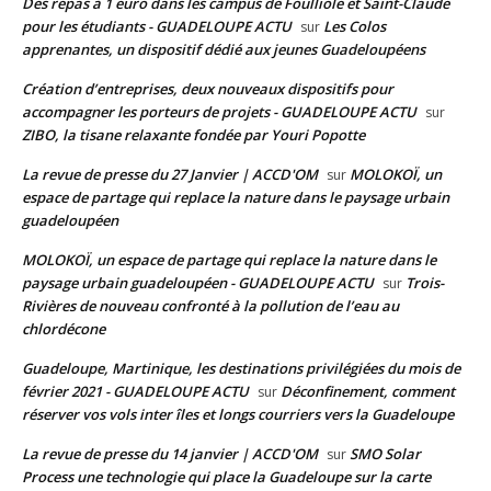
Des repas à 1 euro dans les campus de Foulliole et Saint-Claude
pour les étudiants - GUADELOUPE ACTU
Les Colos
sur
apprenantes, un dispositif dédié aux jeunes Guadeloupéens
Création d’entreprises, deux nouveaux dispositifs pour
accompagner les porteurs de projets - GUADELOUPE ACTU
sur
ZIBO, la tisane relaxante fondée par Youri Popotte
La revue de presse du 27 Janvier | ACCD'OM
MOLOKOÏ, un
sur
espace de partage qui replace la nature dans le paysage urbain
guadeloupéen
MOLOKOÏ, un espace de partage qui replace la nature dans le
paysage urbain guadeloupéen - GUADELOUPE ACTU
Trois-
sur
Rivières de nouveau confronté à la pollution de l’eau au
chlordécone
Guadeloupe, Martinique, les destinations privilégiées du mois de
février 2021 - GUADELOUPE ACTU
Déconfinement, comment
sur
réserver vos vols inter îles et longs courriers vers la Guadeloupe
La revue de presse du 14 janvier | ACCD'OM
SMO Solar
sur
Process une technologie qui place la Guadeloupe sur la carte