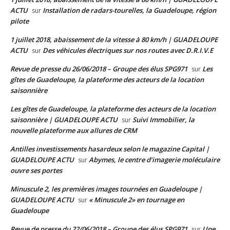
ACTU
Installation de radars-tourelles, la Guadeloupe, région
sur
pilote
1 juillet 2018, abaissement de la vitesse à 80 km/h | GUADELOUPE
ACTU
Des véhicules électriques sur nos routes avec D.R.I.V.E
sur
Revue de presse du 26/06/2018 – Groupe des élus SPG971
Les
sur
gîtes de Guadeloupe, la plateforme des acteurs de la location
saisonnière
Les gîtes de Guadeloupe, la plateforme des acteurs de la location
saisonnière | GUADELOUPE ACTU
Suivi Immobilier, la
sur
nouvelle plateforme aux allures de CRM
Antilles investissements hasardeux selon le magazine Capital |
GUADELOUPE ACTU
Abymes, le centre d’imagerie moléculaire
sur
ouvre ses portes
Minuscule 2, les premières images tournées en Guadeloupe |
GUADELOUPE ACTU
« Minuscule 2» en tournage en
sur
Guadeloupe
Revue de presse du 22/06/2018 – Groupe des élus SPG971
Une
sur