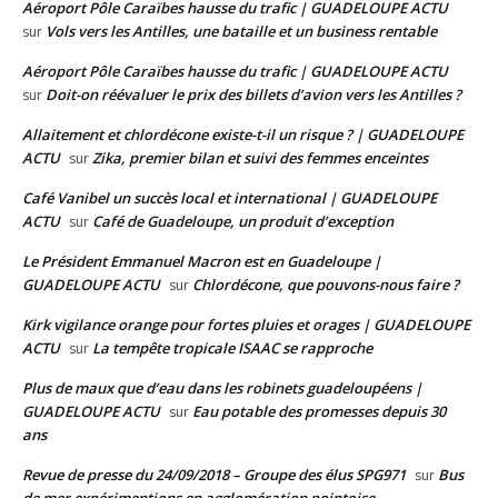
Aéroport Pôle Caraïbes hausse du trafic | GUADELOUPE ACTU
Vols vers les Antilles, une bataille et un business rentable
sur
Aéroport Pôle Caraïbes hausse du trafic | GUADELOUPE ACTU
Doit-on réévaluer le prix des billets d’avion vers les Antilles ?
sur
Allaitement et chlordécone existe-t-il un risque ? | GUADELOUPE
ACTU
Zika, premier bilan et suivi des femmes enceintes
sur
Café Vanibel un succès local et international | GUADELOUPE
ACTU
Café de Guadeloupe, un produit d’exception
sur
Le Président Emmanuel Macron est en Guadeloupe |
GUADELOUPE ACTU
Chlordécone, que pouvons-nous faire ?
sur
Kirk vigilance orange pour fortes pluies et orages | GUADELOUPE
ACTU
La tempête tropicale ISAAC se rapproche
sur
Plus de maux que d’eau dans les robinets guadeloupéens |
GUADELOUPE ACTU
Eau potable des promesses depuis 30
sur
ans
Revue de presse du 24/09/2018 – Groupe des élus SPG971
Bus
sur
de mer expérimentions en agglomération pointoise