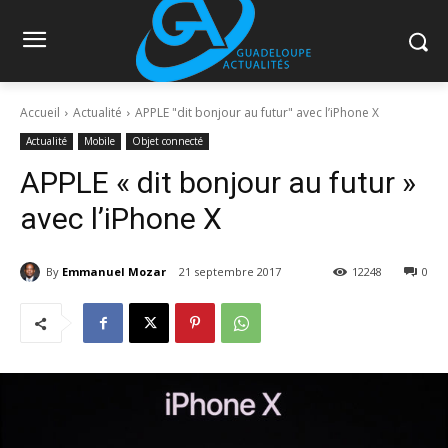
Accueil
Actualité
​APPLE "dit bonjour au futur" avec l’iPhone X
Actualité
Mobile
Objet connecté
​APPLE « dit bonjour au futur »
avec l’iPhone X
By
Emmanuel Mozar
21 septembre 2017
12248
0