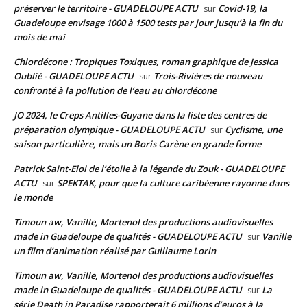
préserver le territoire - GUADELOUPE ACTU
Covid-19, la
sur
Guadeloupe envisage 1000 à 1500 tests par jour jusqu’à la fin du
mois de mai
Chlordécone : Tropiques Toxiques, roman graphique de Jessica
Oublié - GUADELOUPE ACTU
Trois-Rivières de nouveau
sur
confronté à la pollution de l’eau au chlordécone
JO 2024, le Creps Antilles-Guyane dans la liste des centres de
préparation olympique - GUADELOUPE ACTU
Cyclisme, une
sur
saison particulière, mais un Boris Carène en grande forme
Patrick Saint-Eloi de l’étoile à la légende du Zouk - GUADELOUPE
ACTU
SPEKTAK, pour que la culture caribéenne rayonne dans
sur
le monde
Timoun aw, Vanille, Mortenol des productions audiovisuelles
made in Guadeloupe de qualités - GUADELOUPE ACTU
Vanille
sur
un film d’animation réalisé par Guillaume Lorin
Timoun aw, Vanille, Mortenol des productions audiovisuelles
made in Guadeloupe de qualités - GUADELOUPE ACTU
La
sur
série Death in Paradise rapporterait 6 millions d’euros à la