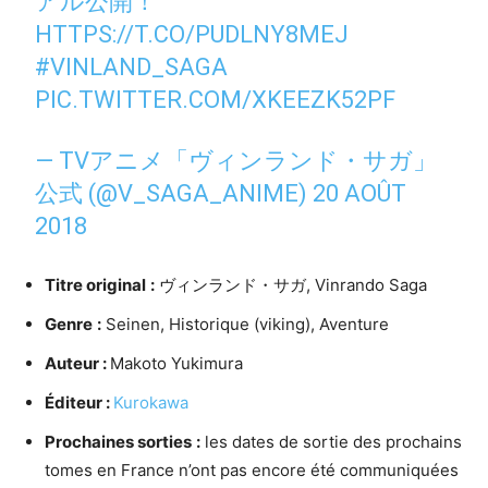
アル公開！
HTTPS://T.CO/PUDLNY8MEJ
#VINLAND_SAGA
PIC.TWITTER.COM/XKEEZK52PF
— TVアニメ「ヴィンランド・サガ」
公式 (@V_SAGA_ANIME)
20 AOÛT
2018
Titre original
:
ヴィンランド・サガ, Vinrando Saga
Genre
:
Seinen, Historique (viking), Aventure
Auteur :
Makoto Yukimura
Éditeur :
Kurokawa
Prochaines sorties
:
les dates de sortie des prochains
tomes en France n’ont pas encore été communiquées