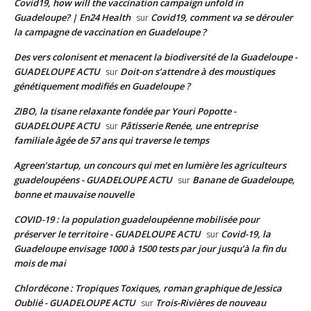
Covid19, how will the vaccination campaign unfold in
Guadeloupe? | En24 Health
Covid19, comment va se dérouler
sur
la campagne de vaccination en Guadeloupe ?
Des vers colonisent et menacent la biodiversité de la Guadeloupe -
GUADELOUPE ACTU
Doit-on s’attendre à des moustiques
sur
génétiquement modifiés en Guadeloupe ?
ZIBO, la tisane relaxante fondée par Youri Popotte -
GUADELOUPE ACTU
Pâtisserie Renée, une entreprise
sur
familiale âgée de 57 ans qui traverse le temps
Agreen’startup, un concours qui met en lumière les agriculteurs
guadeloupéens - GUADELOUPE ACTU
Banane de Guadeloupe,
sur
bonne et mauvaise nouvelle
COVID-19 : la population guadeloupéenne mobilisée pour
préserver le territoire - GUADELOUPE ACTU
Covid-19, la
sur
Guadeloupe envisage 1000 à 1500 tests par jour jusqu’à la fin du
mois de mai
Chlordécone : Tropiques Toxiques, roman graphique de Jessica
Oublié - GUADELOUPE ACTU
Trois-Rivières de nouveau
sur