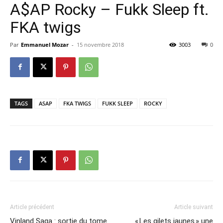
A$AP Rocky – Fukk Sleep ft.
FKA twigs
Par
Emmanuel Mozar
-
15 novembre 2018
3003
0
TAGS
ASAP
FKA TWIGS
FUKK SLEEP
ROCKY
Article précédent
Article suivant
Vinland Saga : sortie du tome
« Les gilets jaunes » une