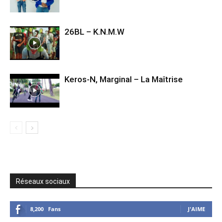
26BL – K.N.M.W
Keros-N, Marginal – La Maîtrise
Réseaux sociaux
8,200
Fans
J'AIME