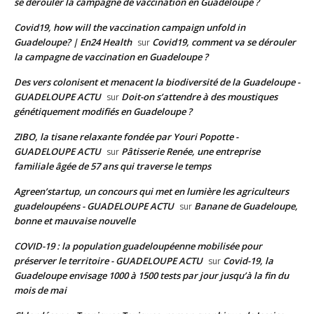
se dérouler la campagne de vaccination en Guadeloupe ?
Covid19, how will the vaccination campaign unfold in
Guadeloupe? | En24 Health
Covid19, comment va se dérouler
sur
la campagne de vaccination en Guadeloupe ?
Des vers colonisent et menacent la biodiversité de la Guadeloupe -
GUADELOUPE ACTU
Doit-on s’attendre à des moustiques
sur
génétiquement modifiés en Guadeloupe ?
ZIBO, la tisane relaxante fondée par Youri Popotte -
GUADELOUPE ACTU
Pâtisserie Renée, une entreprise
sur
familiale âgée de 57 ans qui traverse le temps
Agreen’startup, un concours qui met en lumière les agriculteurs
guadeloupéens - GUADELOUPE ACTU
Banane de Guadeloupe,
sur
bonne et mauvaise nouvelle
COVID-19 : la population guadeloupéenne mobilisée pour
préserver le territoire - GUADELOUPE ACTU
Covid-19, la
sur
Guadeloupe envisage 1000 à 1500 tests par jour jusqu’à la fin du
mois de mai