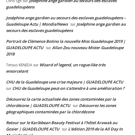
Joséphine ange gardien au secours des esclaves
Chris Sglt
sur
guadeloupéens
Joséphine ange gardien au secours des esclaves guadeloupéens –
Guadeloupe Actu | MondialNews
Joséphine ange gardien au
sur
secours des esclaves guadeloupéens
Portrait de Clémence Botino la nouvelle Miss Guadeloupe 2019 |
GUADELOUPE ACTU
Allan Zou nouveau Mister Guadeloupe
sur
2018
Wizard of legend, un rogue-like très
Tetsuo KENEDA
sur
ensorcelant
CHU de la Guadeloupe une crise majeure | GUADELOUPE ACTU
CHU de Guadeloupe peut-on s’attendre à une amélioration ?
sur
Découvrez la carte actualisée des zones contaminées par la
chlordécone | GUADELOUPE ACTU
Découvrez les zones
sur
géographiques contaminées par la chlordécone
Retour sur le Karibbean Beauty Festival à l’hôtel Arawak au
Gosier | GUADELOUPE ACTU
L’édition 2019 de la All Day In
sur