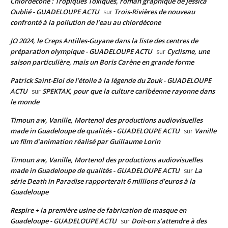
Chlordécone : Tropiques Toxiques, roman graphique de Jessica
Oublié - GUADELOUPE ACTU
Trois-Rivières de nouveau
sur
confronté à la pollution de l’eau au chlordécone
JO 2024, le Creps Antilles-Guyane dans la liste des centres de
préparation olympique - GUADELOUPE ACTU
Cyclisme, une
sur
saison particulière, mais un Boris Carène en grande forme
Patrick Saint-Eloi de l’étoile à la légende du Zouk - GUADELOUPE
ACTU
SPEKTAK, pour que la culture caribéenne rayonne dans
sur
le monde
Timoun aw, Vanille, Mortenol des productions audiovisuelles
made in Guadeloupe de qualités - GUADELOUPE ACTU
Vanille
sur
un film d’animation réalisé par Guillaume Lorin
Timoun aw, Vanille, Mortenol des productions audiovisuelles
made in Guadeloupe de qualités - GUADELOUPE ACTU
La
sur
série Death in Paradise rapporterait 6 millions d’euros à la
Guadeloupe
Respire + la première usine de fabrication de masque en
Guadeloupe - GUADELOUPE ACTU
Doit-on s’attendre à des
sur