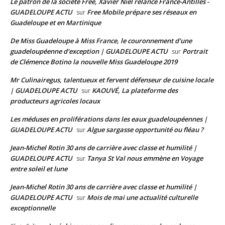
Le patron de la société Free, Xavier Niel relance France-Antilles -
GUADELOUPE ACTU
Free Mobile prépare ses réseaux en
sur
Guadeloupe et en Martinique
De Miss Guadeloupe à Miss France, le couronnement d'une
guadeloupéenne d'exception | GUADELOUPE ACTU
Portrait
sur
de Clémence Botino la nouvelle Miss Guadeloupe 2019
Mr Culinairegus, talentueux et fervent défenseur de cuisine locale
| GUADELOUPE ACTU
KAOUVÉ, La plateforme des
sur
producteurs agricoles locaux
Les méduses en proliférations dans les eaux guadeloupéennes |
GUADELOUPE ACTU
Algue sargasse opportunité ou fléau ?
sur
Jean-Michel Rotin 30 ans de carrière avec classe et humilité |
GUADELOUPE ACTU
Tanya St Val nous emmène en Voyage
sur
entre soleil et lune
Jean-Michel Rotin 30 ans de carrière avec classe et humilité |
GUADELOUPE ACTU
Mois de mai une actualité culturelle
sur
exceptionnelle