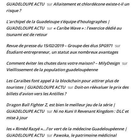
GUADELOUPE ACTU
Allaitement et chlordécone existe-t-il un
sur
risque ?
L’archipel de la Guadeloupe s’équipe d’houlographes |
GUADELOUPE ACTU
« Caribe Wave » : l’exercice dédié au
sur
tsunami est de retour
Revue de presse du 15/02/2019 – Groupe des élus SPG971
sur
Étudiant-entrepreneur, un statut aux nombreux avantages
Comment éviter les chutes dans votre maison? – MilyDesign
sur
Vieillissement de la population guadeloupéenne
Les Caraïbes font appel à la blockchain pour attirer plus de
touristes | GUADELOUPE ACTU
Doit-on réévaluer le prix des
sur
billets d’avion vers les Antilles ?
Dragon Ball Fighter Z, est bien le meilleur jeu de la série |
GUADELOUPE ACTU
Ni no Kuni II Revenant Kingdom : DLC et
sur
mise à jour
les « Rimèd Razyé »...l'or vert de la médecine Guadeloupéenne |
GUADELOUPE ACTU
Pawoka, le patrimoine médicinal
sur