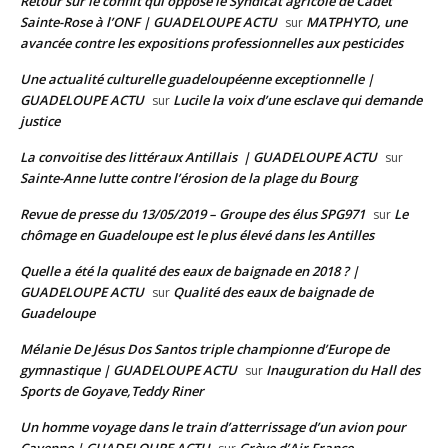
Retour sur le conflit qui oppose le Syndicat agricole de Cadet
Sainte-Rose à l’ONF | GUADELOUPE ACTU
MATPHYTO, une
sur
avancée contre les expositions professionnelles aux pesticides
Une actualité culturelle guadeloupéenne exceptionnelle |
GUADELOUPE ACTU
Lucile la voix d’une esclave qui demande
sur
justice
La convoitise des littéraux Antillais | GUADELOUPE ACTU
sur
Sainte-Anne lutte contre l’érosion de la plage du Bourg
Revue de presse du 13/05/2019 – Groupe des élus SPG971
Le
sur
chômage en Guadeloupe est le plus élevé dans les Antilles
Quelle a été la qualité des eaux de baignade en 2018 ? |
GUADELOUPE ACTU
Qualité des eaux de baignade de
sur
Guadeloupe
Mélanie De Jésus Dos Santos triple championne d’Europe de
gymnastique | GUADELOUPE ACTU
Inauguration du Hall des
sur
Sports de Goyave,Teddy Riner
Un homme voyage dans le train d’atterrissage d’un avion pour