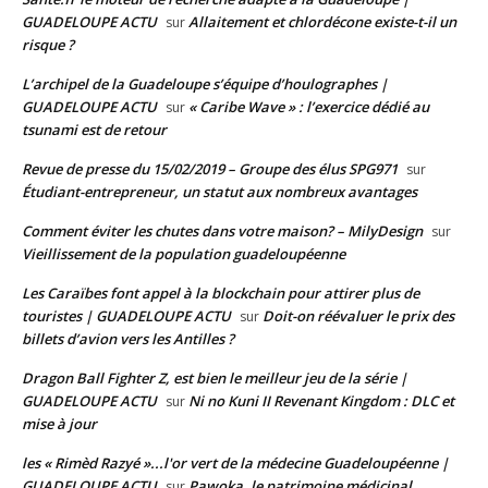
GUADELOUPE ACTU
Allaitement et chlordécone existe-t-il un
sur
risque ?
L’archipel de la Guadeloupe s’équipe d’houlographes |
GUADELOUPE ACTU
« Caribe Wave » : l’exercice dédié au
sur
tsunami est de retour
Revue de presse du 15/02/2019 – Groupe des élus SPG971
sur
Étudiant-entrepreneur, un statut aux nombreux avantages
Comment éviter les chutes dans votre maison? – MilyDesign
sur
Vieillissement de la population guadeloupéenne
Les Caraïbes font appel à la blockchain pour attirer plus de
touristes | GUADELOUPE ACTU
Doit-on réévaluer le prix des
sur
billets d’avion vers les Antilles ?
Dragon Ball Fighter Z, est bien le meilleur jeu de la série |
GUADELOUPE ACTU
Ni no Kuni II Revenant Kingdom : DLC et
sur
mise à jour
les « Rimèd Razyé »...l'or vert de la médecine Guadeloupéenne |
GUADELOUPE ACTU
Pawoka, le patrimoine médicinal
sur