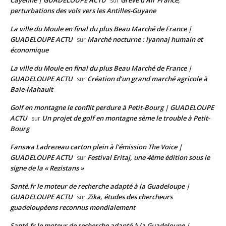
Cayenne | GUADELOUPE ACTU
Grève d’Air France,
sur
perturbations des vols vers les Antilles-Guyane
La ville du Moule en final du plus Beau Marché de France |
GUADELOUPE ACTU
Marché nocturne : lyannaj humain et
sur
économique
La ville du Moule en final du plus Beau Marché de France |
GUADELOUPE ACTU
Création d’un grand marché agricole à
sur
Baie-Mahault
Golf en montagne le conflit perdure à Petit-Bourg | GUADELOUPE
ACTU
Un projet de golf en montagne sème le trouble à Petit-
sur
Bourg
Fanswa Ladrezeau carton plein à l’émission The Voice |
GUADELOUPE ACTU
Festival Eritaj, une 4ème édition sous le
sur
signe de la « Rezistans »
Santé.fr le moteur de recherche adapté à la Guadeloupe |
GUADELOUPE ACTU
Zika, études des chercheurs
sur
guadeloupéens reconnus mondialement
Santé.fr le moteur de recherche adapté à la Guadeloupe |