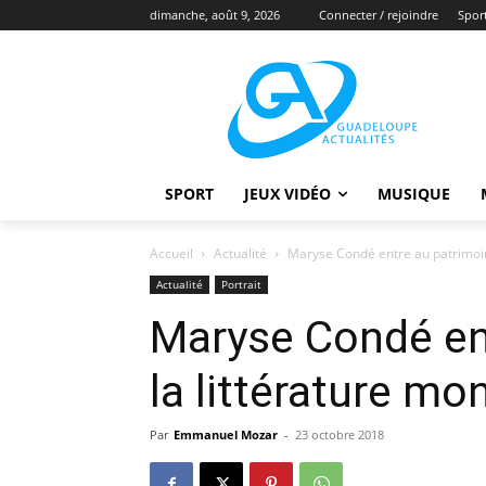
dimanche, août 9, 2026
Connecter / rejoindre
Spor
SPORT
JEUX VIDÉO
MUSIQUE
Accueil
Actualité
Maryse Condé entre au patrimoin
Actualité
Portrait
Maryse Condé en
la littérature mo
Par
Emmanuel Mozar
-
23 octobre 2018