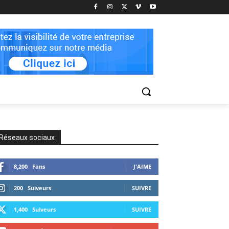
Réseaux sociaux
8,200
Fans
J'AIME
200
Suiveurs
SUIVRE
1,400
Suiveurs
SUIVRE