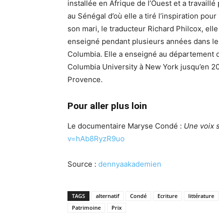
installée en Afrique de l’Ouest et a travail
au Sénégal d’où elle a tiré l’inspiration pour
son mari, le traducteur Richard Philcox, ell
enseigné pendant plusieurs années dans les
Columbia. Elle a enseigné au département de
Columbia University à New York jusqu’en 200
Provence.
Pour aller plus loin
Le documentaire Maryse Condé :
Une voix 
v=hAb8RyzR9uo
Source :
dennyaakademien
TAGS
alternatif
Condé
Ecriture
littérature
Patrimoine
Prix