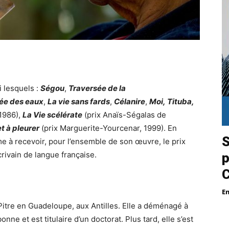
i lesquels :
Ségou
,
Traversée de la
tée des eaux
,
La vie sans fards
,
Célanire
,
Moi, Tituba,
 1986),
La Vie scélérate
(prix Anaïs-Ségalas de
et à pleurer
(prix Marguerite-Yourcenar, 1999). En
S
 à recevoir, pour l’ensemble de son œuvre, le prix
rivain de langue française.
p
E
tre en Guadeloupe, aux Antilles. Elle a déménagé à
onne et est titulaire d’un doctorat. Plus tard, elle s’est