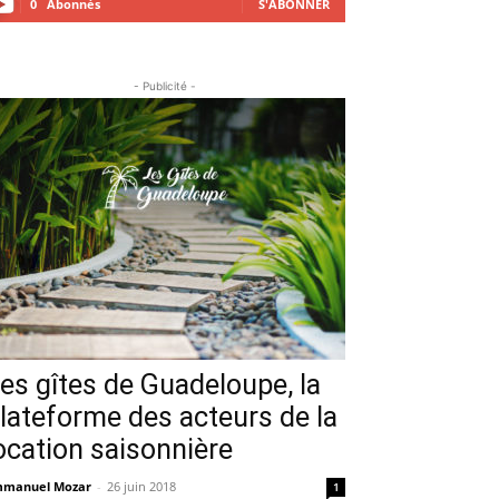
0
Abonnés
S'ABONNER
- Publicité -
es gîtes de Guadeloupe, la
lateforme des acteurs de la
ocation saisonnière
manuel Mozar
-
26 juin 2018
1