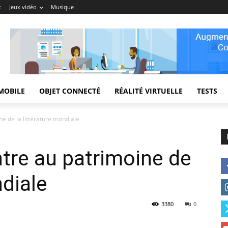
t
Jeux vidéo
Musique
MOBILE
OBJET CONNECTÉ
RÉALITÉ VIRTUELLE
TESTS
e de la littérature mondiale
tre au patrimoine de
ndiale
3380
0