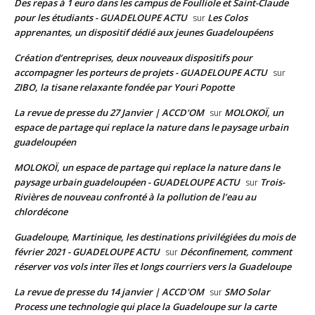
Des repas à 1 euro dans les campus de Foulliole et Saint-Claude
pour les étudiants - GUADELOUPE ACTU
Les Colos
sur
apprenantes, un dispositif dédié aux jeunes Guadeloupéens
Création d’entreprises, deux nouveaux dispositifs pour
accompagner les porteurs de projets - GUADELOUPE ACTU
sur
ZIBO, la tisane relaxante fondée par Youri Popotte
La revue de presse du 27 Janvier | ACCD'OM
MOLOKOÏ, un
sur
espace de partage qui replace la nature dans le paysage urbain
guadeloupéen
MOLOKOÏ, un espace de partage qui replace la nature dans le
paysage urbain guadeloupéen - GUADELOUPE ACTU
Trois-
sur
Rivières de nouveau confronté à la pollution de l’eau au
chlordécone
Guadeloupe, Martinique, les destinations privilégiées du mois de
février 2021 - GUADELOUPE ACTU
Déconfinement, comment
sur
réserver vos vols inter îles et longs courriers vers la Guadeloupe
La revue de presse du 14 janvier | ACCD'OM
SMO Solar
sur
Process une technologie qui place la Guadeloupe sur la carte