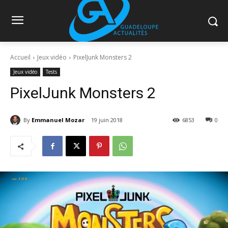
Accueil
Jeux vidéo
PixelJunk Monsters 2
Jeux vidéo
Tests
PixelJunk Monsters 2
By
Emmanuel Mozar
19 juin 2018
6853
0