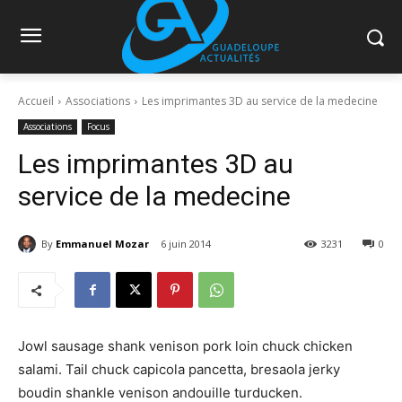
Accueil
Associations
Les imprimantes 3D au service de la medecine
Associations
Focus
Les imprimantes 3D au
service de la medecine
By
Emmanuel Mozar
6 juin 2014
3231
0
Jowl sausage shank venison pork loin chuck chicken
salami. Tail chuck capicola pancetta, bresaola jerky
boudin shankle venison andouille turducken.