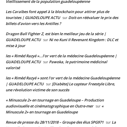
Vieillissement de la population guadeloupéenne
Les Caraïbes font appel à la blockchain pour attirer plus de
touristes | GUADELOUPE ACTU
Doit-on réévaluer le prix des
sur
billets d’avion vers les Antilles ?
Dragon Ball Fighter Z, est bien le meilleur jeu de la série |
GUADELOUPE ACTU
Ni no Kuni II Revenant Kingdom : DLC et
sur
mise à jour
les « Rimèd Razyé »...l'or vert de la médecine Guadeloupéenne |
GUADELOUPE ACTU
Pawoka, le patrimoine médicinal
sur
valorisé
les « Rimèd Razyé » sont l'or vert de la médecine Guadeloupéenne
| GUADELOUPE ACTU
[Diabète] Le capteur Freestyle Libre,
sur
une révolution victime de son succès
« Minuscule 2» en tournage en Guadeloupe – Production
audiovisuelle et cinématographique en Outre-mer
«
sur
Minuscule 2» en tournage en Guadeloupe
Revue de presse du 28/11/2018 – Groupe des élus SPG971
La
sur