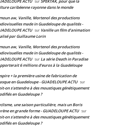
UADELOUPE ACTU
SPEKTAK, pour que la
sur
lture caribéenne rayonne dans le monde
moun aw, Vanille, Mortenol des productions
diovisuelles made in Guadeloupe de qualités -
UADELOUPE ACTU
Vanille un film d’animation
sur
alisé par Guillaume Lorin
moun aw, Vanille, Mortenol des productions
diovisuelles made in Guadeloupe de qualités -
UADELOUPE ACTU
La série Death in Paradise
sur
pporterait 6 millions d’euros à la Guadeloupe
spire + la première usine de fabrication de
asque en Guadeloupe - GUADELOUPE ACTU
sur
it-on s’attendre à des moustiques génétiquement
difiés en Guadeloupe ?
clisme, une saison particulière, mais un Boris
arène en grande forme - GUADELOUPE ACTU
sur
it-on s’attendre à des moustiques génétiquement
difiés en Guadeloupe ?