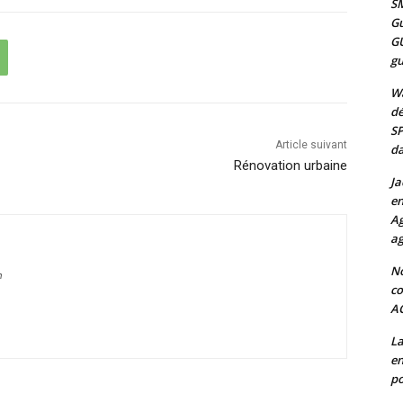
SM
Gu
G
gu
Wa
dé
SP
Article suivant
da
Rénovation urbaine
Ja
en
Ag
ag
No
m
co
A
La
en
po