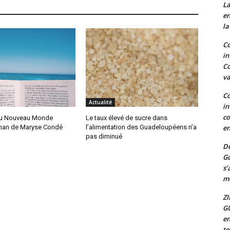
La
en
la
Co
in
Co
va
Co
Actualité
in
co
du Nouveau Monde
Le taux élevé de sucre dans
en
man de Maryse Condé
l’alimentation des Guadeloupéens n’a
pas diminué
De
G
s’
mo
ZI
G
en
t