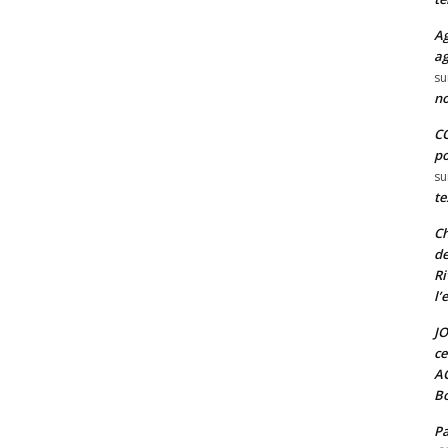
Ag
ag
su
no
CO
po
su
te
Ch
de
Ri
l’
JO
ce
A
Bo
Pa