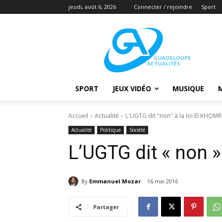
jeudi, août 6, 2026
Connecter / rejoindre
Sport
SPORT
JEUX VIDÉO
MUSIQUE
Accueil
Actualité
L'UGTG dit "non" à la loi El KHOMR
Actualité
Politique
Société
L’UGTG dit « non »
By
Emmanuel Mozar
16 mai 2016
Partager