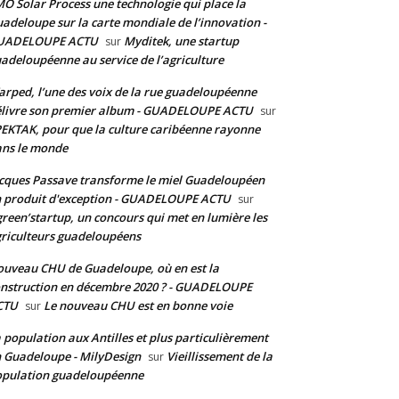
O Solar Process une technologie qui place la
adeloupe sur la carte mondiale de l’innovation -
UADELOUPE ACTU
Myditek, une startup
sur
adeloupéenne au service de l’agriculture
rped, l’une des voix de la rue guadeloupéenne
livre son premier album - GUADELOUPE ACTU
sur
EKTAK, pour que la culture caribéenne rayonne
ns le monde
cques Passave transforme le miel Guadeloupéen
 produit d'exception - GUADELOUPE ACTU
sur
reen’startup, un concours qui met en lumière les
riculteurs guadeloupéens
uveau CHU de Guadeloupe, où en est la
nstruction en décembre 2020 ? - GUADELOUPE
CTU
Le nouveau CHU est en bonne voie
sur
 population aux Antilles et plus particulièrement
 Guadeloupe - MilyDesign
Vieillissement de la
sur
pulation guadeloupéenne