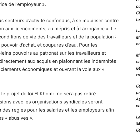
vice de l’employeur ».
po
G
fo
s secteurs d’activité confondus, à se mobiliser contre
n aux licenciements, au mépris et à l’arrogance ». Le
La
nditions de vie des travailleurs et de la population :
MO
na
pouvoir d’achat, et coupures d’eau. Pour les
eins pouvoirs au patronat sur les travailleurs et
MO
ue directement aux acquis en plafonnant les indemnités
na
G
cenciements économiques et ouvrant la voie aux «
co
Gu
pr
e projet de loi El Khomri ne sera pas retiré.
A
sions avec les organisations syndicales seront
vo
ion des règles pour les salariés et les employeurs afin
La
s « abusives ».
SM
Gu