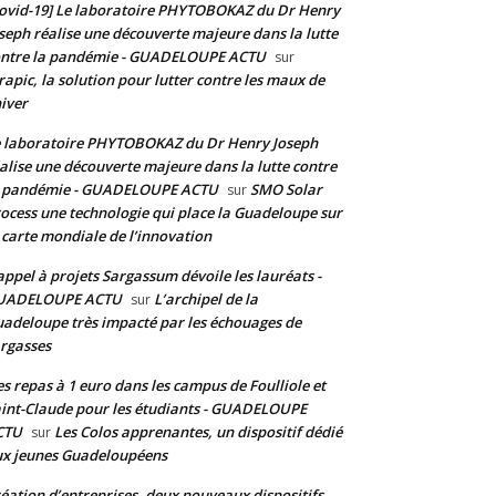
ovid-19] Le laboratoire PHYTOBOKAZ du Dr Henry
seph réalise une découverte majeure dans la lutte
ontre la pandémie - GUADELOUPE ACTU
sur
rapic, la solution pour lutter contre les maux de
hiver
 laboratoire PHYTOBOKAZ du Dr Henry Joseph
alise une découverte majeure dans la lutte contre
a pandémie - GUADELOUPE ACTU
SMO Solar
sur
ocess une technologie qui place la Guadeloupe sur
 carte mondiale de l’innovation
appel à projets Sargassum dévoile les lauréats -
UADELOUPE ACTU
L’archipel de la
sur
adeloupe très impacté par les échouages de
rgasses
s repas à 1 euro dans les campus de Foulliole et
int-Claude pour les étudiants - GUADELOUPE
CTU
Les Colos apprenantes, un dispositif dédié
sur
x jeunes Guadeloupéens
éation d’entreprises, deux nouveaux dispositifs