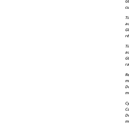
G
cu
Ti
au
G
ré
Ti
au
G
ra
Re
m
Do
mo
Cy
C
Do
mo