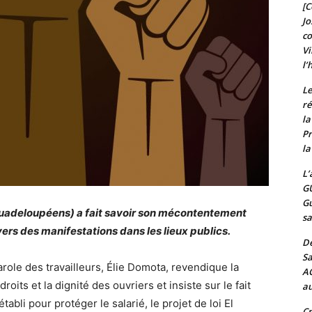
[C
Jo
c
Vi
l’
Le
ré
l
Pr
la
L’
G
Gu
Guadeloupéens) a fait savoir son mécontentement
sa
vers des manifestations dans les lieux publics.
De
Sa
role des travailleurs, Élie Domota, revendique la
A
oits et la dignité des ouvriers et insiste sur le fait
au
établi pour protéger le salarié, le projet de loi El
Cr