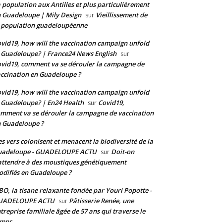
 population aux Antilles et plus particulièrement
 Guadeloupe | Mily Design
Vieillissement de
sur
 population guadeloupéenne
vid19, how will the vaccination campaign unfold
 Guadeloupe? | France24 News English
sur
vid19, comment va se dérouler la campagne de
ccination en Guadeloupe ?
vid19, how will the vaccination campaign unfold
 Guadeloupe? | En24 Health
Covid19,
sur
mment va se dérouler la campagne de vaccination
 Guadeloupe ?
s vers colonisent et menacent la biodiversité de la
uadeloupe - GUADELOUPE ACTU
Doit-on
sur
attendre à des moustiques génétiquement
difiés en Guadeloupe ?
BO, la tisane relaxante fondée par Youri Popotte -
UADELOUPE ACTU
Pâtisserie Renée, une
sur
treprise familiale âgée de 57 ans qui traverse le
emps