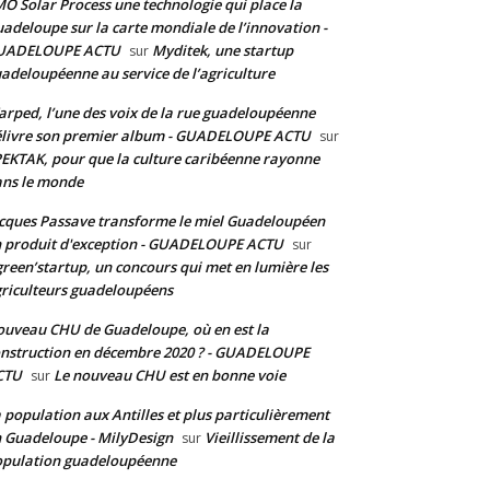
O Solar Process une technologie qui place la
adeloupe sur la carte mondiale de l’innovation -
UADELOUPE ACTU
Myditek, une startup
sur
adeloupéenne au service de l’agriculture
rped, l’une des voix de la rue guadeloupéenne
livre son premier album - GUADELOUPE ACTU
sur
EKTAK, pour que la culture caribéenne rayonne
ns le monde
cques Passave transforme le miel Guadeloupéen
 produit d'exception - GUADELOUPE ACTU
sur
reen’startup, un concours qui met en lumière les
riculteurs guadeloupéens
uveau CHU de Guadeloupe, où en est la
nstruction en décembre 2020 ? - GUADELOUPE
CTU
Le nouveau CHU est en bonne voie
sur
 population aux Antilles et plus particulièrement
 Guadeloupe - MilyDesign
Vieillissement de la
sur
pulation guadeloupéenne