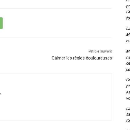
po
G
fo
La
MO
na
MO
Article suivant
na
Calmer les règles douloureuses
G
co
Gu
pr
A
m
vo
La
SM
Gu