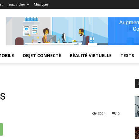
rt
Jeux vidéo
Musique
MOBILE
OBJET CONNECTÉ
RÉALITÉ VIRTUELLE
TESTS
is
3004
0