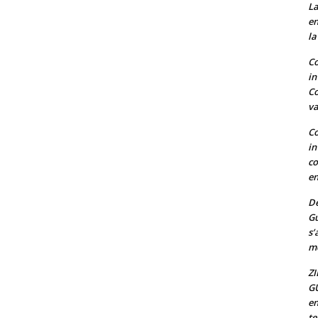
La
en
la
Co
in
Co
va
Co
in
co
en
De
G
s’
mo
ZI
G
en
t