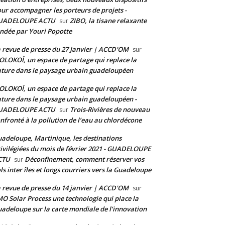
ur accompagner les porteurs de projets -
UADELOUPE ACTU
ZIBO, la tisane relaxante
sur
ndée par Youri Popotte
 revue de presse du 27 Janvier | ACCD'OM
sur
LOKOÏ, un espace de partage qui replace la
ture dans le paysage urbain guadeloupéen
LOKOÏ, un espace de partage qui replace la
ture dans le paysage urbain guadeloupéen -
UADELOUPE ACTU
Trois-Rivières de nouveau
sur
nfronté à la pollution de l’eau au chlordécone
adeloupe, Martinique, les destinations
ivilégiées du mois de février 2021 - GUADELOUPE
CTU
Déconfinement, comment réserver vos
sur
ls inter îles et longs courriers vers la Guadeloupe
 revue de presse du 14 janvier | ACCD'OM
sur
O Solar Process une technologie qui place la
adeloupe sur la carte mondiale de l’innovation