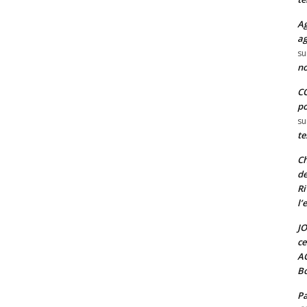
Ag
ag
su
no
CO
po
su
te
Ch
de
Ri
l’
JO
ce
A
Bo
Pa