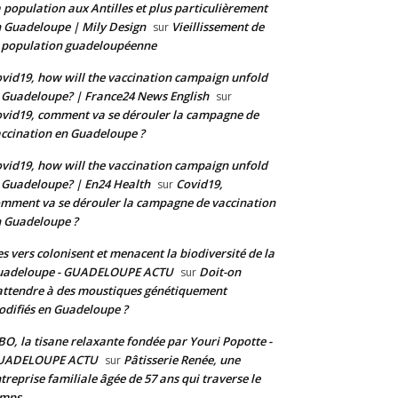
 population aux Antilles et plus particulièrement
 Guadeloupe | Mily Design
Vieillissement de
sur
 population guadeloupéenne
vid19, how will the vaccination campaign unfold
 Guadeloupe? | France24 News English
sur
vid19, comment va se dérouler la campagne de
ccination en Guadeloupe ?
vid19, how will the vaccination campaign unfold
 Guadeloupe? | En24 Health
Covid19,
sur
mment va se dérouler la campagne de vaccination
 Guadeloupe ?
s vers colonisent et menacent la biodiversité de la
uadeloupe - GUADELOUPE ACTU
Doit-on
sur
attendre à des moustiques génétiquement
difiés en Guadeloupe ?
BO, la tisane relaxante fondée par Youri Popotte -
UADELOUPE ACTU
Pâtisserie Renée, une
sur
treprise familiale âgée de 57 ans qui traverse le
emps