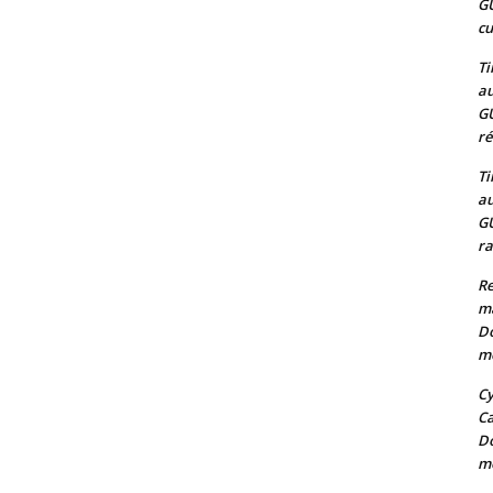
G
cu
Ti
au
G
ré
Ti
au
G
ra
Re
m
Do
mo
Cy
C
Do
mo