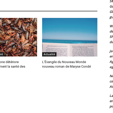
SM
Gu
G
gu
Wa
dé
SP
da
Ja
nt
Actualité
en
Ag
one détériore
L’Évangile du Nouveau Monde
ag
ent la santé des
nouveau roman de Maryse Condé
No
co
A
La
en
po