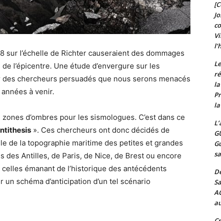
[C
Jo
c
Vi
l’
8 sur l’échelle de Richter causeraient des dommages
Le
de l’épicentre. Une étude d’envergure sur les
ré
par des chercheurs persuadés que nous serons menacés
l
 années à venir.
Pr
la
 zones d’ombres pour les sismologues. C’est dans ce
L’
ntithesis
». Ces chercheurs ont donc décidés de
G
le de la topographie maritime des petites et grandes
Gu
sa
és des Antilles, de Paris, de Nice, de Brest ou encore
celles émanant de l’historique des antécédents
De
r un schéma d’anticipation d’un tel scénario
Sa
A
au
Cr