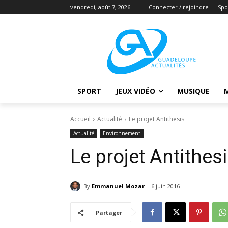
vendredi, août 7, 2026
Connecter / rejoindre
Spo
SPORT
JEUX VIDÉO
MUSIQUE
Accueil
Actualité
Le projet Antithesis
Actualité
Environnement
Le projet Antithes
By
Emmanuel Mozar
6 juin 2016
Partager