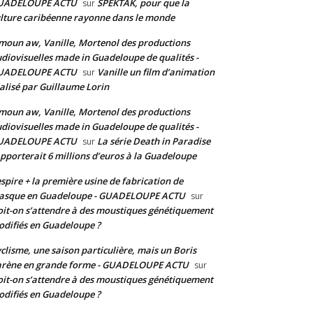
UADELOUPE ACTU
SPEKTAK, pour que la
sur
lture caribéenne rayonne dans le monde
moun aw, Vanille, Mortenol des productions
diovisuelles made in Guadeloupe de qualités -
UADELOUPE ACTU
Vanille un film d’animation
sur
alisé par Guillaume Lorin
moun aw, Vanille, Mortenol des productions
diovisuelles made in Guadeloupe de qualités -
UADELOUPE ACTU
La série Death in Paradise
sur
pporterait 6 millions d’euros à la Guadeloupe
spire + la première usine de fabrication de
asque en Guadeloupe - GUADELOUPE ACTU
sur
it-on s’attendre à des moustiques génétiquement
difiés en Guadeloupe ?
clisme, une saison particulière, mais un Boris
arène en grande forme - GUADELOUPE ACTU
sur
it-on s’attendre à des moustiques génétiquement
difiés en Guadeloupe ?