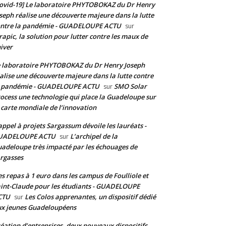
ovid-19] Le laboratoire PHYTOBOKAZ du Dr Henry
seph réalise une découverte majeure dans la lutte
ontre la pandémie - GUADELOUPE ACTU
sur
rapic, la solution pour lutter contre les maux de
hiver
 laboratoire PHYTOBOKAZ du Dr Henry Joseph
alise une découverte majeure dans la lutte contre
a pandémie - GUADELOUPE ACTU
SMO Solar
sur
ocess une technologie qui place la Guadeloupe sur
 carte mondiale de l’innovation
appel à projets Sargassum dévoile les lauréats -
UADELOUPE ACTU
L’archipel de la
sur
adeloupe très impacté par les échouages de
rgasses
s repas à 1 euro dans les campus de Foulliole et
int-Claude pour les étudiants - GUADELOUPE
CTU
Les Colos apprenantes, un dispositif dédié
sur
x jeunes Guadeloupéens
éation d’entreprises, deux nouveaux dispositifs