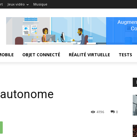
rt
Jeux vidéo
Musique
MOBILE
OBJET CONNECTÉ
RÉALITÉ VIRTUELLE
TESTS
u autonome
4196
0