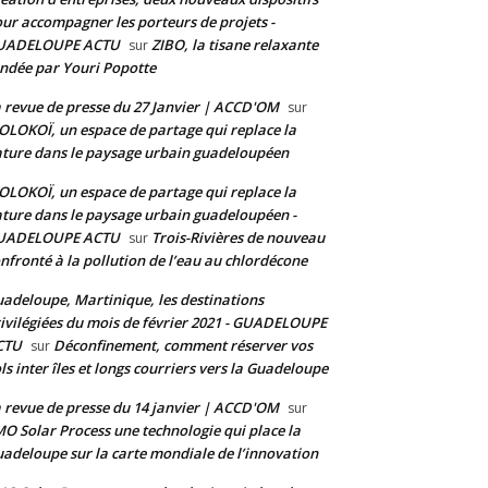
ur accompagner les porteurs de projets -
UADELOUPE ACTU
ZIBO, la tisane relaxante
sur
ndée par Youri Popotte
 revue de presse du 27 Janvier | ACCD'OM
sur
LOKOÏ, un espace de partage qui replace la
ture dans le paysage urbain guadeloupéen
LOKOÏ, un espace de partage qui replace la
ture dans le paysage urbain guadeloupéen -
UADELOUPE ACTU
Trois-Rivières de nouveau
sur
nfronté à la pollution de l’eau au chlordécone
adeloupe, Martinique, les destinations
ivilégiées du mois de février 2021 - GUADELOUPE
CTU
Déconfinement, comment réserver vos
sur
ls inter îles et longs courriers vers la Guadeloupe
 revue de presse du 14 janvier | ACCD'OM
sur
O Solar Process une technologie qui place la
adeloupe sur la carte mondiale de l’innovation