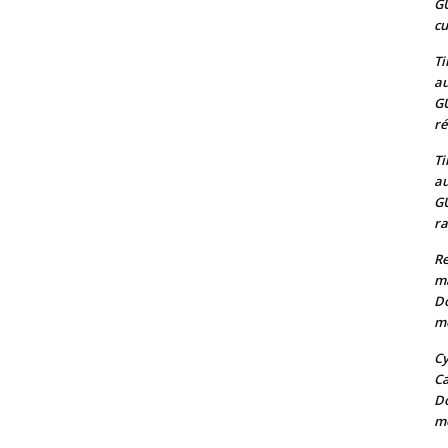
G
cu
Ti
au
G
ré
Ti
au
G
ra
Re
m
Do
mo
Cy
C
Do
mo