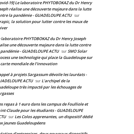
ovid-19] Le laboratoire PHYTOBOKAZ du Dr Henry
seph réalise une découverte majeure dans la lutte
ontre la pandémie - GUADELOUPE ACTU
sur
rapic, la solution pour lutter contre les maux de
hiver
 laboratoire PHYTOBOKAZ du Dr Henry Joseph
alise une découverte majeure dans la lutte contre
a pandémie - GUADELOUPE ACTU
SMO Solar
sur
ocess une technologie qui place la Guadeloupe sur
 carte mondiale de l’innovation
appel à projets Sargassum dévoile les lauréats -
UADELOUPE ACTU
L’archipel de la
sur
adeloupe très impacté par les échouages de
rgasses
s repas à 1 euro dans les campus de Foulliole et
int-Claude pour les étudiants - GUADELOUPE
CTU
Les Colos apprenantes, un dispositif dédié
sur
x jeunes Guadeloupéens
éation d’entreprises, deux nouveaux dispositifs