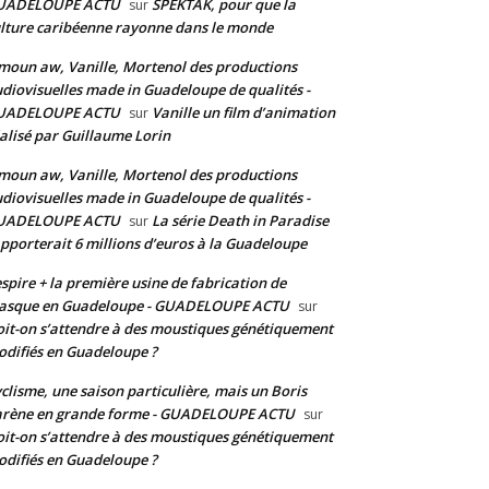
UADELOUPE ACTU
SPEKTAK, pour que la
sur
lture caribéenne rayonne dans le monde
moun aw, Vanille, Mortenol des productions
diovisuelles made in Guadeloupe de qualités -
UADELOUPE ACTU
Vanille un film d’animation
sur
alisé par Guillaume Lorin
moun aw, Vanille, Mortenol des productions
diovisuelles made in Guadeloupe de qualités -
UADELOUPE ACTU
La série Death in Paradise
sur
pporterait 6 millions d’euros à la Guadeloupe
spire + la première usine de fabrication de
asque en Guadeloupe - GUADELOUPE ACTU
sur
it-on s’attendre à des moustiques génétiquement
difiés en Guadeloupe ?
clisme, une saison particulière, mais un Boris
arène en grande forme - GUADELOUPE ACTU
sur
it-on s’attendre à des moustiques génétiquement
difiés en Guadeloupe ?