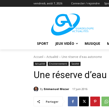
vendredi, août 7, 2026
Connecter / rejoindre
Spo
SPORT
JEUX VIDÉO
MUSIQUE
Accueil
Actualité
Une réserve d'eau autonome
Actualité
Environnement
Société
Une réserve d’ea
By
Emmanuel Mozar
17 juin 2016
Partager