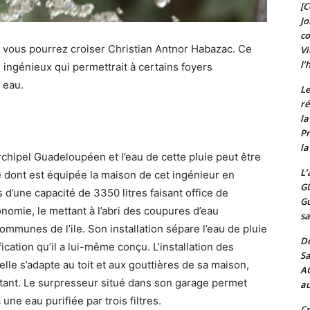
[C
Jo
c
e vous pourrez croiser Christian Antnor Habazac. Ce
Vi
l’
 ingénieux qui permettrait à certains foyers
 eau.
Le
ré
l
Pr
la
archipel Guadeloupéen et l’eau de cette pluie peut être
L’
me dont est équipée la maison de cet ingénieur en
G
 d’une capacité de 3350 litres faisant office de
Gu
nomie, le mettant à l’abri des coupures d’eau
sa
ommunes de l’ile. Son installation sépare l’eau de pluie
De
ication qu’il a lui-même conçu. L’installation des
Sa
’elle s’adapte au toit et aux gouttières de sa maison,
A
rtant. Le surpresseur situé dans son garage permet
au
une eau purifiée par trois filtres.
Cr