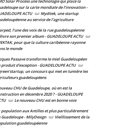
O Solar Process une technologie qui place la
adeloupe sur la carte mondiale de l’innovation -
UADELOUPE ACTU
Myditek, une startup
sur
adeloupéenne au service de l’agriculture
rped, l’une des voix de la rue guadeloupéenne
livre son premier album - GUADELOUPE ACTU
sur
EKTAK, pour que la culture caribéenne rayonne
ns le monde
cques Passave transforme le miel Guadeloupéen
 produit d'exception - GUADELOUPE ACTU
sur
reen’startup, un concours qui met en lumière les
riculteurs guadeloupéens
uveau CHU de Guadeloupe, où en est la
nstruction en décembre 2020 ? - GUADELOUPE
CTU
Le nouveau CHU est en bonne voie
sur
 population aux Antilles et plus particulièrement
 Guadeloupe - MilyDesign
Vieillissement de la
sur
pulation guadeloupéenne