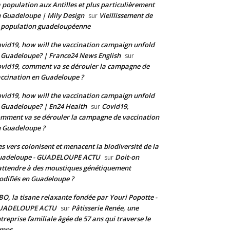
 population aux Antilles et plus particulièrement
 Guadeloupe | Mily Design
Vieillissement de
sur
 population guadeloupéenne
vid19, how will the vaccination campaign unfold
 Guadeloupe? | France24 News English
sur
vid19, comment va se dérouler la campagne de
ccination en Guadeloupe ?
vid19, how will the vaccination campaign unfold
 Guadeloupe? | En24 Health
Covid19,
sur
mment va se dérouler la campagne de vaccination
 Guadeloupe ?
s vers colonisent et menacent la biodiversité de la
uadeloupe - GUADELOUPE ACTU
Doit-on
sur
attendre à des moustiques génétiquement
difiés en Guadeloupe ?
BO, la tisane relaxante fondée par Youri Popotte -
UADELOUPE ACTU
Pâtisserie Renée, une
sur
treprise familiale âgée de 57 ans qui traverse le
emps