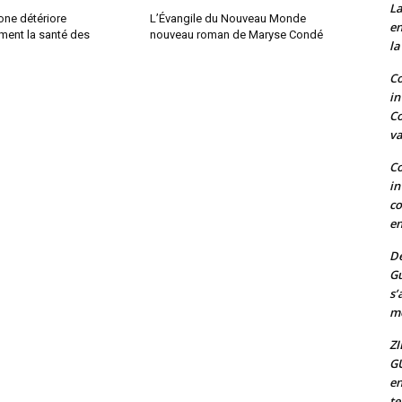
La
one détériore
L’Évangile du Nouveau Monde
en
ent la santé des
nouveau roman de Maryse Condé
la
Co
in
Co
va
Co
in
co
en
De
G
s’
mo
ZI
G
en
t