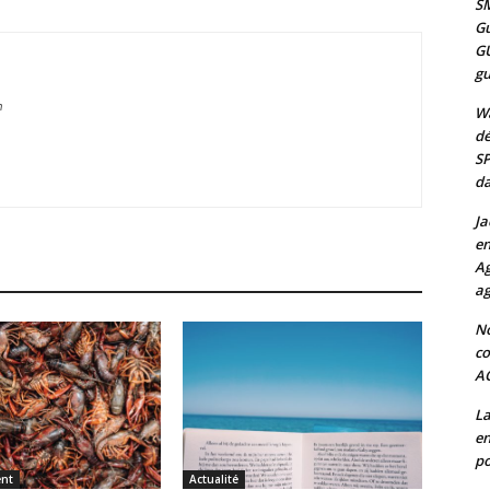
SM
Gu
G
gu
m
Wa
dé
SP
da
Ja
en
Ag
ag
No
co
A
La
en
po
nt
Actualité