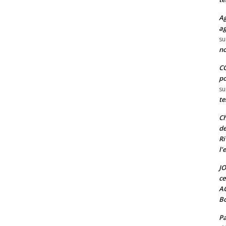
Ag
ag
su
no
CO
po
su
te
Ch
de
Ri
l’
JO
ce
A
Bo
Pa