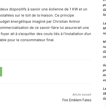
po
r deux dispositifs à savoir une éolienne de 1 KW et un
G
fo
tallées sur le toit de la maison. Ce principe
 budget énergétique imaginé par Christian Antnor
La
ommercialisation de ce savoir-faire lui assurerait une
MO
na
yer ait à s’acquitter des couts liés à l’installation d’un
table pour le consommateur final.
MO
na
G
co
Gu
pr
A
vo
La
SM
Article suivant
Gu
Fire Emblem Fates