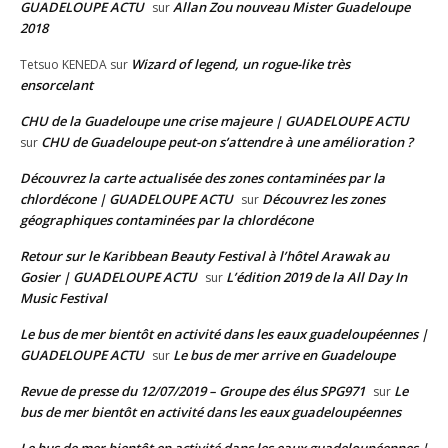
GUADELOUPE ACTU
Allan Zou nouveau Mister Guadeloupe
sur
2018
Wizard of legend, un rogue-like très
Tetsuo KENEDA
sur
ensorcelant
CHU de la Guadeloupe une crise majeure | GUADELOUPE ACTU
CHU de Guadeloupe peut-on s’attendre à une amélioration ?
sur
Découvrez la carte actualisée des zones contaminées par la
chlordécone | GUADELOUPE ACTU
Découvrez les zones
sur
géographiques contaminées par la chlordécone
Retour sur le Karibbean Beauty Festival à l’hôtel Arawak au
Gosier | GUADELOUPE ACTU
L’édition 2019 de la All Day In
sur
Music Festival
Le bus de mer bientôt en activité dans les eaux guadeloupéennes |
GUADELOUPE ACTU
Le bus de mer arrive en Guadeloupe
sur
Revue de presse du 12/07/2019 – Groupe des élus SPG971
Le
sur
bus de mer bientôt en activité dans les eaux guadeloupéennes
Le bus de mer bientôt en activité dans les eaux guadeloupéennes |