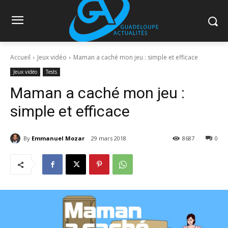
Accueil
Jeux vidéo
Maman a caché mon jeu : simple et efficace
Jeux vidéo
Tests
Maman a caché mon jeu :
simple et efficace
By
Emmanuel Mozar
29 mars 2018
8687
0