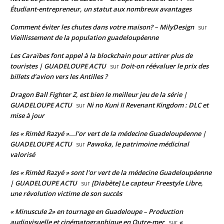
Étudiant-entrepreneur, un statut aux nombreux avantages
Comment éviter les chutes dans votre maison? – MilyDesign
sur
Vieillissement de la population guadeloupéenne
Les Caraïbes font appel à la blockchain pour attirer plus de
touristes | GUADELOUPE ACTU
Doit-on réévaluer le prix des
sur
billets d’avion vers les Antilles ?
Dragon Ball Fighter Z, est bien le meilleur jeu de la série |
GUADELOUPE ACTU
Ni no Kuni II Revenant Kingdom : DLC et
sur
mise à jour
les « Rimèd Razyé »...l'or vert de la médecine Guadeloupéenne |
GUADELOUPE ACTU
Pawoka, le patrimoine médicinal
sur
valorisé
les « Rimèd Razyé » sont l'or vert de la médecine Guadeloupéenne
| GUADELOUPE ACTU
[Diabète] Le capteur Freestyle Libre,
sur
une révolution victime de son succès
« Minuscule 2» en tournage en Guadeloupe – Production
audiovisuelle et cinématographique en Outre-mer
«
sur