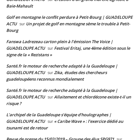
Baie-Mahault
Golf en montagne le conflit perdure à Petit-Bourg | GUADELOUPE
ACTU
Un projet de golf en montagne sème le trouble à Petit-
sur
Bourg
Fanswa Ladrezeau carton plein à l’émission The Voice |
GUADELOUPE ACTU
Festival Eritaj, une 4ème édition sous le
sur
signe de la « Rezistans »
Santé.fr le moteur de recherche adapté à la Guadeloupe |
GUADELOUPE ACTU
Zika, études des chercheurs
sur
guadeloupéens reconnus mondialement
Santé.fr le moteur de recherche adapté à la Guadeloupe |
GUADELOUPE ACTU
Allaitement et chlordécone existe-t-il un
sur
risque ?
L’archipel de la Guadeloupe s’équipe d’houlographes |
GUADELOUPE ACTU
« Caribe Wave » : l’exercice dédié au
sur
tsunami est de retour
Revue de presse du 15/02/2019 – Groupe des élus SPG971
sur