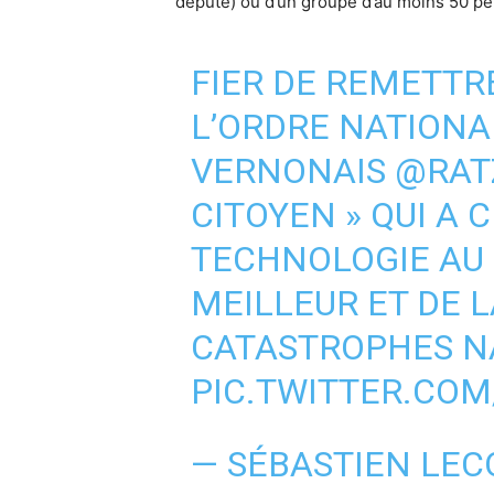
député) ou d’un groupe d’au moins 50 pers
FIER DE REMETTR
L’ORDRE NATIONA
VERNONAIS
@RAT
CITOYEN » QUI A 
TECHNOLOGIE AU 
MEILLEUR ET DE 
CATASTROPHES N
PIC.TWITTER.COM
— SÉBASTIEN LE