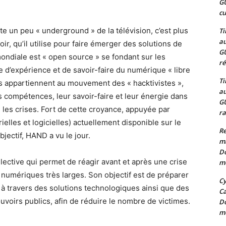
G
cu
e un peu « underground » de la télévision, c’est plus
Ti
au
ir, qu’il utilise pour faire émerger des solutions de
G
mondiale est « open source » se fondant sur les
ré
ge d’expérience et de savoir-faire du numérique « libre
Ti
rs appartiennent au mouvement des « hacktivistes »,
au
rs compétences, leur savoir-faire et leur énergie dans
G
e les crises. Fort de cette croyance, appuyée par
ra
elles et logicielles) actuellement disponible sur le
Re
jectif, HAND a vu le jour.
m
Do
lective qui permet de réagir avant et après une crise
mo
umériques très larges. Son objectif est de préparer
Cy
 à travers des solutions technologiques ainsi que des
C
ouvoirs publics, afin de réduire le nombre de victimes.
Do
mo