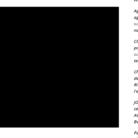
Ag
ag
su
no
CO
po
su
te
Ch
de
Ri
l’
JO
ce
A
Bo
Pa