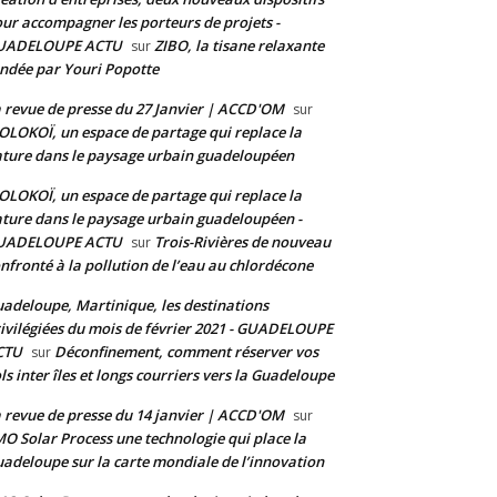
ur accompagner les porteurs de projets -
UADELOUPE ACTU
ZIBO, la tisane relaxante
sur
ndée par Youri Popotte
 revue de presse du 27 Janvier | ACCD'OM
sur
LOKOÏ, un espace de partage qui replace la
ture dans le paysage urbain guadeloupéen
LOKOÏ, un espace de partage qui replace la
ture dans le paysage urbain guadeloupéen -
UADELOUPE ACTU
Trois-Rivières de nouveau
sur
nfronté à la pollution de l’eau au chlordécone
adeloupe, Martinique, les destinations
ivilégiées du mois de février 2021 - GUADELOUPE
CTU
Déconfinement, comment réserver vos
sur
ls inter îles et longs courriers vers la Guadeloupe
 revue de presse du 14 janvier | ACCD'OM
sur
O Solar Process une technologie qui place la
adeloupe sur la carte mondiale de l’innovation