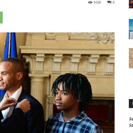
9559
0
Sa
Sa