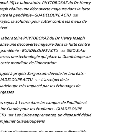
ovid-19] Le laboratoire PHYTOBOKAZ du Dr Henry
seph réalise une découverte majeure dans la lutte
ontre la pandémie - GUADELOUPE ACTU
sur
rapic, la solution pour lutter contre les maux de
hiver
 laboratoire PHYTOBOKAZ du Dr Henry Joseph
alise une découverte majeure dans la lutte contre
a pandémie - GUADELOUPE ACTU
SMO Solar
sur
ocess une technologie qui place la Guadeloupe sur
 carte mondiale de l’innovation
appel à projets Sargassum dévoile les lauréats -
UADELOUPE ACTU
L’archipel de la
sur
adeloupe très impacté par les échouages de
rgasses
s repas à 1 euro dans les campus de Foulliole et
int-Claude pour les étudiants - GUADELOUPE
CTU
Les Colos apprenantes, un dispositif dédié
sur
x jeunes Guadeloupéens
éation d’entreprises, deux nouveaux dispositifs