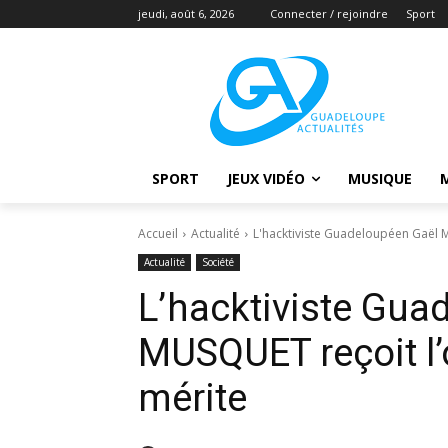
jeudi, août 6, 2026
Connecter / rejoindre
Sport
SPORT
JEUX VIDÉO
MUSIQUE
Accueil
Actualité
L'hacktiviste Guadeloupéen Gaël M
Actualité
Société
L’hacktiviste Gua
MUSQUET reçoit l’
mérite