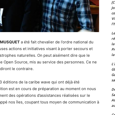
[C
Jo
c
Vi
l’
Le
ré
l MUSQUET
a été fait chevalier de l’ordre national du
l
s actions et initiatives visant à porter secours et
Pr
la
strophes naturelles. On peut aisément dire que le
ogie Open Source, mis au service des personnes. Ce ne
L’
iront le contraire.
G
Gu
sa
3 éditions de la caribe wave qui ont déjà été
édition est en cours de préparation au moment on nous
De
Sa
ment des opérations d’assistances réalisées sur le
A
frappé nos îles, coupant tous moyen de communication à
au
Cr