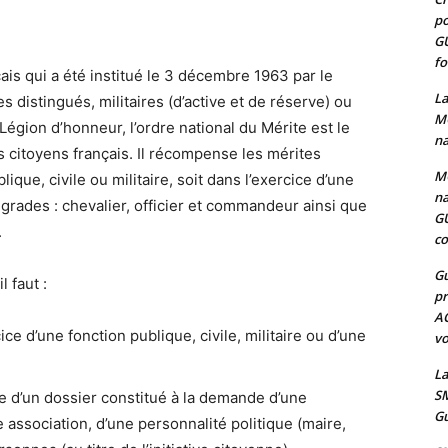
po
G
fo
çais qui a été institué le 3 décembre 1963 par le
La
s distingués, militaires (d’active et de réserve) ou
MO
 Légion d’honneur, l’ordre national du Mérite est le
na
 citoyens français. Il récompense les mérites
MO
ique, civile ou militaire, soit dans l’exercice d’une
na
 grades : chevalier, officier et commandeur ainsi que
G
.
co
Gu
l faut :
pr
A
ce d’une fonction publique, civile, militaire ou d’une
vo
La
SM
e d’un dossier constitué à la demande d’une
Gu
e association, d’une personnalité politique (maire,