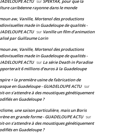
UADELOUPE ACTU
SPEKTAK, pour que la
sur
lture caribéenne rayonne dans le monde
moun aw, Vanille, Mortenol des productions
diovisuelles made in Guadeloupe de qualités -
UADELOUPE ACTU
Vanille un film d’animation
sur
alisé par Guillaume Lorin
moun aw, Vanille, Mortenol des productions
diovisuelles made in Guadeloupe de qualités -
UADELOUPE ACTU
La série Death in Paradise
sur
pporterait 6 millions d’euros à la Guadeloupe
spire + la première usine de fabrication de
asque en Guadeloupe - GUADELOUPE ACTU
sur
it-on s’attendre à des moustiques génétiquement
difiés en Guadeloupe ?
clisme, une saison particulière, mais un Boris
arène en grande forme - GUADELOUPE ACTU
sur
it-on s’attendre à des moustiques génétiquement
difiés en Guadeloupe ?