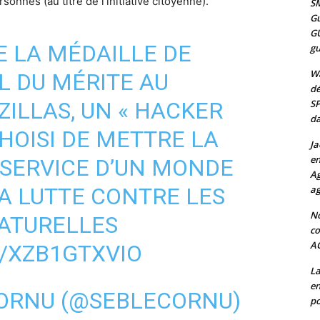
onnes (au titre de l’initiative citoyenne).
SM
Gu
G
E LA MÉDAILLE DE
gu
Wa
L DU MÉRITE AU
dé
ZILLAS
, UN « HACKER
SP
da
CHOISI DE METTRE LA
Ja
en
SERVICE D’UN MONDE
Ag
LA LUTTE CONTRE LES
ag
No
ATURELLES
co
A
/XZB1GTXVIO
La
en
CORNU (@SEBLECORNU)
po