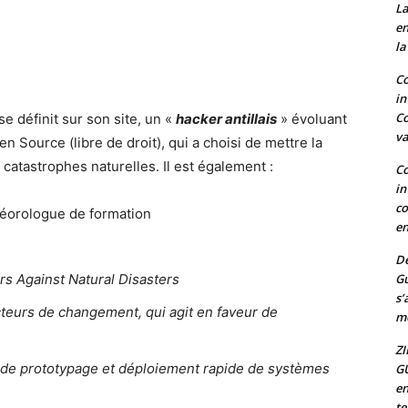
La
en
la
Co
in
Co
se définit sur son site, un «
hacker antillais
» évoluant
va
n Source (libre de droit), qui a choisi de mettre la
 catastrophes naturelles. Il est également :
Co
in
co
téorologue de formation
en
De
s Against Natural Disasters
G
s’
cteurs de changement, qui agit en faveur de
mo
ZI
 de prototypage et déploiement rapide de systèmes
G
en
t