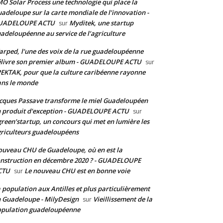
O Solar Process une technologie qui place la
adeloupe sur la carte mondiale de l’innovation -
UADELOUPE ACTU
Myditek, une startup
sur
adeloupéenne au service de l’agriculture
rped, l’une des voix de la rue guadeloupéenne
livre son premier album - GUADELOUPE ACTU
sur
EKTAK, pour que la culture caribéenne rayonne
ns le monde
cques Passave transforme le miel Guadeloupéen
 produit d'exception - GUADELOUPE ACTU
sur
reen’startup, un concours qui met en lumière les
riculteurs guadeloupéens
uveau CHU de Guadeloupe, où en est la
nstruction en décembre 2020 ? - GUADELOUPE
CTU
Le nouveau CHU est en bonne voie
sur
 population aux Antilles et plus particulièrement
 Guadeloupe - MilyDesign
Vieillissement de la
sur
pulation guadeloupéenne