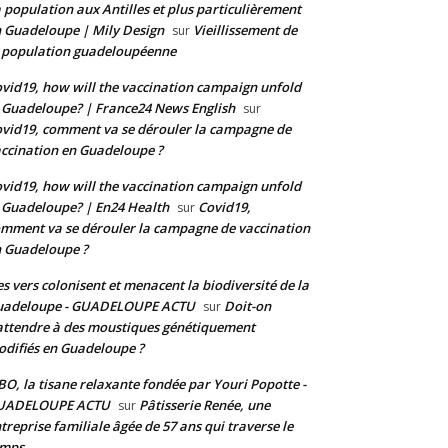
 population aux Antilles et plus particulièrement
 Guadeloupe | Mily Design
Vieillissement de
sur
 population guadeloupéenne
vid19, how will the vaccination campaign unfold
 Guadeloupe? | France24 News English
sur
vid19, comment va se dérouler la campagne de
ccination en Guadeloupe ?
vid19, how will the vaccination campaign unfold
 Guadeloupe? | En24 Health
Covid19,
sur
mment va se dérouler la campagne de vaccination
 Guadeloupe ?
s vers colonisent et menacent la biodiversité de la
uadeloupe - GUADELOUPE ACTU
Doit-on
sur
attendre à des moustiques génétiquement
difiés en Guadeloupe ?
BO, la tisane relaxante fondée par Youri Popotte -
UADELOUPE ACTU
Pâtisserie Renée, une
sur
treprise familiale âgée de 57 ans qui traverse le
emps