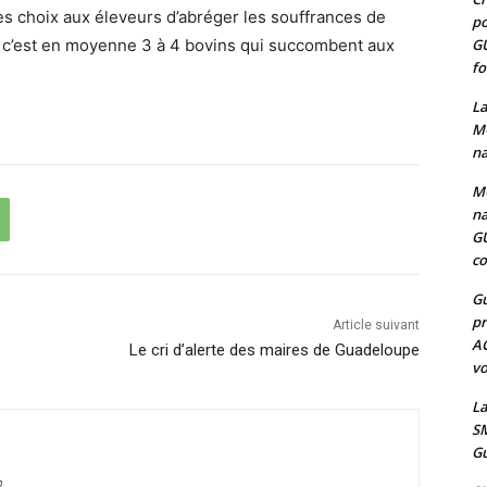
es choix aux éleveurs d’abréger les souffrances de
po
ne c’est en moyenne 3 à 4 bovins qui succombent aux
G
fo
La
MO
na
MO
na
G
co
Gu
pr
Article suivant
A
Le cri d’alerte des maires de Guadeloupe
vo
La
SM
Gu
m