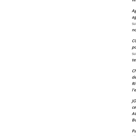
Ag
ag
su
no
CO
po
su
te
Ch
de
Ri
l’
JO
ce
A
Bo
Pa