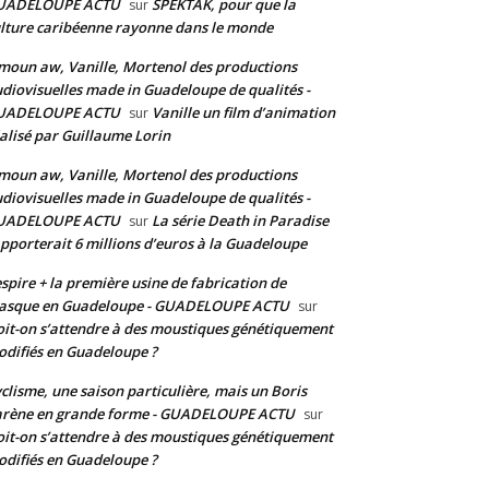
UADELOUPE ACTU
SPEKTAK, pour que la
sur
lture caribéenne rayonne dans le monde
moun aw, Vanille, Mortenol des productions
diovisuelles made in Guadeloupe de qualités -
UADELOUPE ACTU
Vanille un film d’animation
sur
alisé par Guillaume Lorin
moun aw, Vanille, Mortenol des productions
diovisuelles made in Guadeloupe de qualités -
UADELOUPE ACTU
La série Death in Paradise
sur
pporterait 6 millions d’euros à la Guadeloupe
spire + la première usine de fabrication de
asque en Guadeloupe - GUADELOUPE ACTU
sur
it-on s’attendre à des moustiques génétiquement
difiés en Guadeloupe ?
clisme, une saison particulière, mais un Boris
arène en grande forme - GUADELOUPE ACTU
sur
it-on s’attendre à des moustiques génétiquement
difiés en Guadeloupe ?