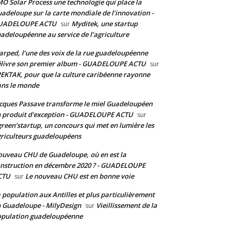
O Solar Process une technologie qui place la
adeloupe sur la carte mondiale de l’innovation -
UADELOUPE ACTU
Myditek, une startup
sur
adeloupéenne au service de l’agriculture
rped, l’une des voix de la rue guadeloupéenne
livre son premier album - GUADELOUPE ACTU
sur
EKTAK, pour que la culture caribéenne rayonne
ns le monde
cques Passave transforme le miel Guadeloupéen
 produit d'exception - GUADELOUPE ACTU
sur
reen’startup, un concours qui met en lumière les
riculteurs guadeloupéens
uveau CHU de Guadeloupe, où en est la
nstruction en décembre 2020 ? - GUADELOUPE
CTU
Le nouveau CHU est en bonne voie
sur
 population aux Antilles et plus particulièrement
 Guadeloupe - MilyDesign
Vieillissement de la
sur
pulation guadeloupéenne