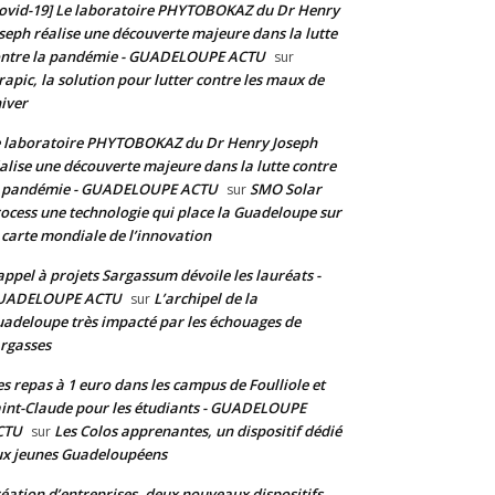
ovid-19] Le laboratoire PHYTOBOKAZ du Dr Henry
seph réalise une découverte majeure dans la lutte
ontre la pandémie - GUADELOUPE ACTU
sur
rapic, la solution pour lutter contre les maux de
hiver
 laboratoire PHYTOBOKAZ du Dr Henry Joseph
alise une découverte majeure dans la lutte contre
a pandémie - GUADELOUPE ACTU
SMO Solar
sur
ocess une technologie qui place la Guadeloupe sur
 carte mondiale de l’innovation
appel à projets Sargassum dévoile les lauréats -
UADELOUPE ACTU
L’archipel de la
sur
adeloupe très impacté par les échouages de
rgasses
s repas à 1 euro dans les campus de Foulliole et
int-Claude pour les étudiants - GUADELOUPE
CTU
Les Colos apprenantes, un dispositif dédié
sur
x jeunes Guadeloupéens
éation d’entreprises, deux nouveaux dispositifs