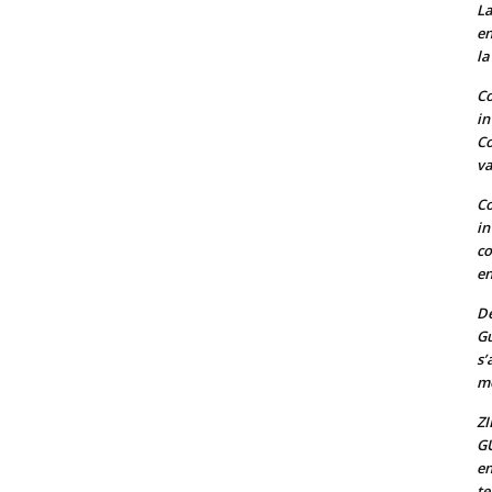
La
en
la
Co
in
Co
va
Co
in
co
en
De
G
s’
mo
ZI
G
en
t