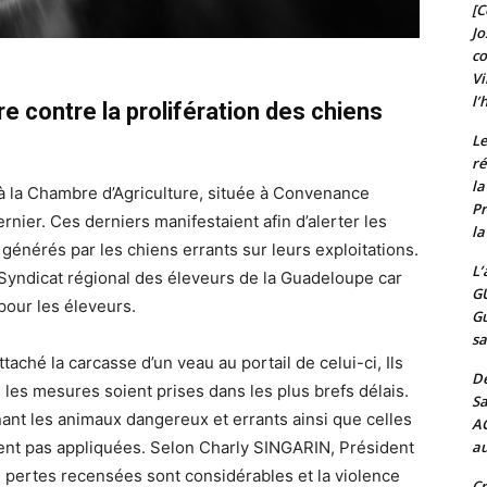
[C
Jo
c
Vi
l’
e contre la prolifération des chiens
Le
ré
l
 à la Chambre d’Agriculture, située à Convenance
Pr
nier. Ces derniers manifestaient afin d’alerter les
la
énérés par les chiens errants sur leurs exploitations.
L’
u Syndicat régional des éleveurs de la Guadeloupe car
G
pour les éleveurs.
Gu
sa
taché la carcasse d’un veau au portail de celui-ci, Ils
De
 les mesures soient prises dans les plus brefs délais.
Sa
rnant les animaux dangereux et errants ainsi que celles
A
ient pas appliquées. Selon Charly SINGARIN, Président
au
s pertes recensées sont considérables et la violence
Cr