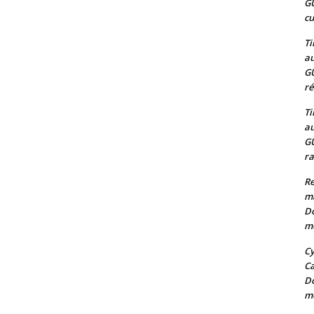
G
cu
Ti
au
G
ré
Ti
au
G
ra
Re
m
Do
mo
Cy
C
Do
mo