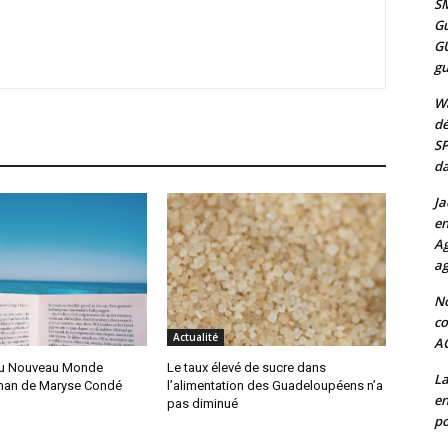
SM
Gu
G
gu
Wa
dé
SP
da
Ja
en
Ag
ag
No
co
Actualité
A
du Nouveau Monde
Le taux élevé de sucre dans
La
man de Maryse Condé
l’alimentation des Guadeloupéens n’a
en
pas diminué
po