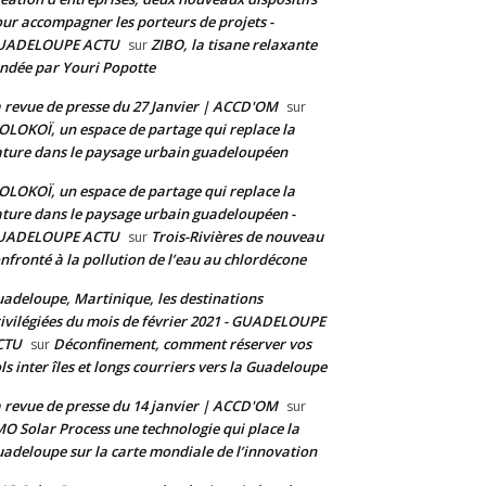
ur accompagner les porteurs de projets -
UADELOUPE ACTU
ZIBO, la tisane relaxante
sur
ndée par Youri Popotte
 revue de presse du 27 Janvier | ACCD'OM
sur
LOKOÏ, un espace de partage qui replace la
ture dans le paysage urbain guadeloupéen
LOKOÏ, un espace de partage qui replace la
ture dans le paysage urbain guadeloupéen -
UADELOUPE ACTU
Trois-Rivières de nouveau
sur
nfronté à la pollution de l’eau au chlordécone
adeloupe, Martinique, les destinations
ivilégiées du mois de février 2021 - GUADELOUPE
CTU
Déconfinement, comment réserver vos
sur
ls inter îles et longs courriers vers la Guadeloupe
 revue de presse du 14 janvier | ACCD'OM
sur
O Solar Process une technologie qui place la
adeloupe sur la carte mondiale de l’innovation