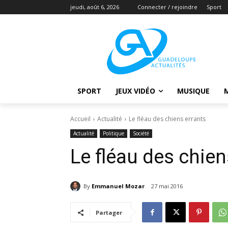
jeudi, août 6, 2026
Connecter / rejoindre
Sport
SPORT
JEUX VIDÉO
MUSIQUE
Accueil
Actualité
Le fléau des chiens errants
Actualité
Politique
Société
Le fléau des chien
By
Emmanuel Mozar
27 mai 2016
Partager