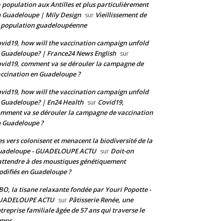
 population aux Antilles et plus particulièrement
 Guadeloupe | Mily Design
Vieillissement de
sur
 population guadeloupéenne
vid19, how will the vaccination campaign unfold
 Guadeloupe? | France24 News English
sur
vid19, comment va se dérouler la campagne de
ccination en Guadeloupe ?
vid19, how will the vaccination campaign unfold
 Guadeloupe? | En24 Health
Covid19,
sur
mment va se dérouler la campagne de vaccination
 Guadeloupe ?
s vers colonisent et menacent la biodiversité de la
uadeloupe - GUADELOUPE ACTU
Doit-on
sur
attendre à des moustiques génétiquement
difiés en Guadeloupe ?
BO, la tisane relaxante fondée par Youri Popotte -
UADELOUPE ACTU
Pâtisserie Renée, une
sur
treprise familiale âgée de 57 ans qui traverse le
emps