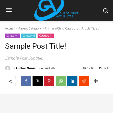
Accueil
Parent Category
Primary/Child Category
Article Title ...
Category I
Category II
Category III
Sample Post Title!
Sample Post Subtitle!
By
Author Name
7 August 2026
1234
123