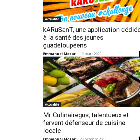
Actualité
kARuSanT, une application dédié
à la santé des jeunes
guadeloupéens
Emmanuel Mozar
-
10 mars 2020
Actualité
Mr Culinairegus, talentueux et
fervent défenseur de cuisine
locale
Emmanuel Mozar
-
23 octobre 2019