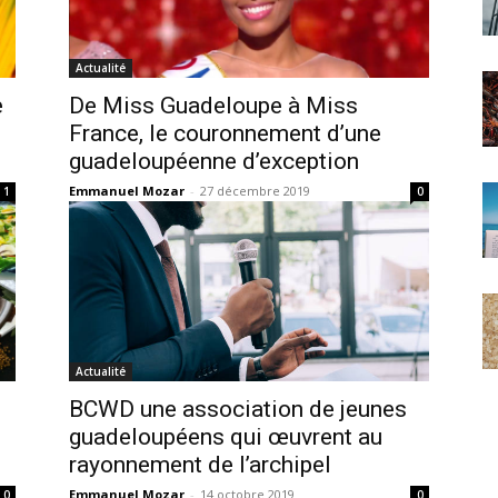
Actualité
e
De Miss Guadeloupe à Miss
France, le couronnement d’une
guadeloupéenne d’exception
Emmanuel Mozar
-
27 décembre 2019
1
0
Actualité
BCWD une association de jeunes
guadeloupéens qui œuvrent au
rayonnement de l’archipel
Emmanuel Mozar
-
14 octobre 2019
0
0