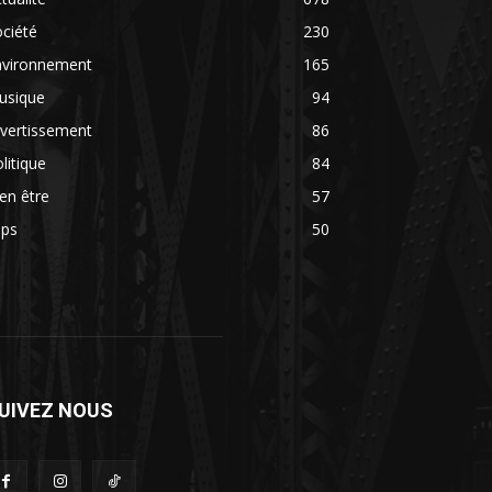
ciété
230
nvironnement
165
usique
94
vertissement
86
litique
84
en être
57
ips
50
UIVEZ NOUS