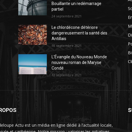
Bouillante un redémarrage
So
partiel
24 septembre 2021
E
M
Le chlordécone détériore
dangereusement la santé des
Di
Antillais
Po
18 septembre 2021
Bi
L’Évangile du Nouveau Monde
Cl
nouveau roman de Maryse
Condé
12 septembre 2021
PROPOS
S
eloupe Actu est un média en ligne dédié à l’actualité locale,
nale et caribéenne. Notre mission : valoriser les initiatives,