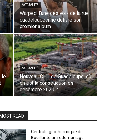
ACTUALITÉ
Warped, l’une des voix de la rue
guadeloupéenne délivre son
premier album
ACTUALITÉ
 le
Nouveau CHU de Guadeloupe, où
t
en est la construction en
décembre 2020 ?
MOST READ
Centrale géothermique de
Bouillante un redémarrage