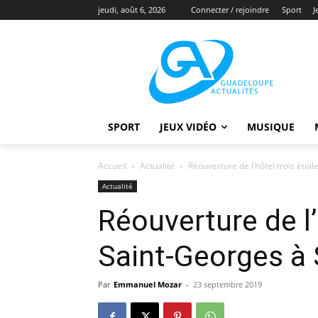
jeudi, août 6, 2026
Connecter / rejoindre
Sport
J
SPORT
JEUX VIDÉO
MUSIQUE
Accueil
Actualité
Réouverture de l’hôtel trois étoi
Actualité
Réouverture de l’
Saint-Georges à 
Par
Emmanuel Mozar
-
23 septembre 2019