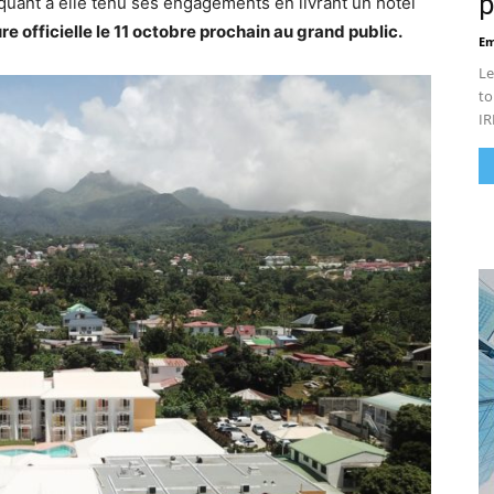
p
quant à elle tenu ses engagements en livrant un hôtel
e officielle le 11 octobre prochain au grand public.
Em
Le
to
IR