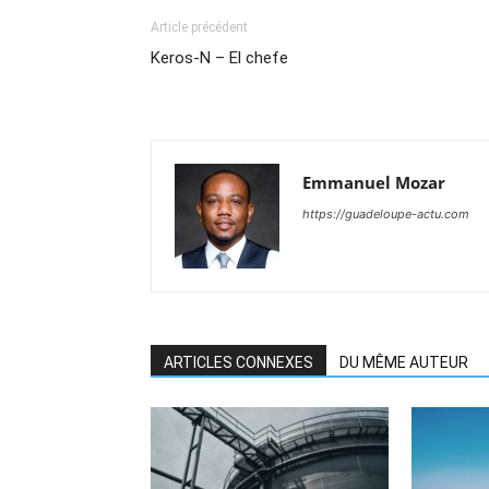
Article précédent
Keros-N – El chefe
Emmanuel Mozar
https://guadeloupe-actu.com
ARTICLES CONNEXES
DU MÊME AUTEUR