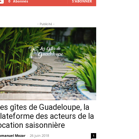
0
Abonnés
S'ABONNER
- Publicité -
es gîtes de Guadeloupe, la
lateforme des acteurs de la
ocation saisonnière
manuel Mozar
-
26 juin 2018
1