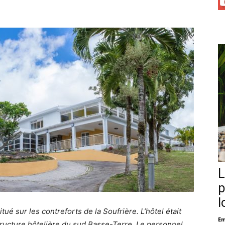
L
p
l
tué sur les contreforts de la Soufrière. L’hôtel était
Em
ructure hôtelière du sud Basse-Terre. Le personnel