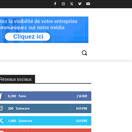
Réseaux sociaux
8,200
Fans
J'AIME
200
Suiveurs
SUIVRE
1,400
Suiveurs
SUIVRE