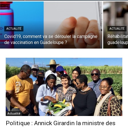
ACTUALITÉ
ACTUALITÉ
Covid19, comment va se dérouler la campagne
Réhabilita
de vaccination en Guadeloupe ?
guadelou
Actualité
Politique : Annick Girardin la ministre des