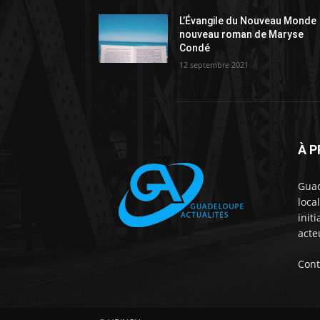
L’Évangile du Nouveau Monde
nouveau roman de Maryse
Condé
12 septembre 2021
À 
Guad
loca
init
acte
Cont