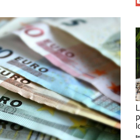
L
p
l
Em