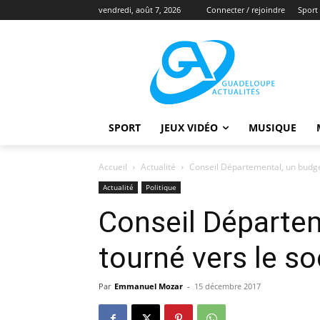
vendredi, août 7, 2026
Connecter / rejoindre
Sport
SPORT
JEUX VIDÉO
MUSIQUE
Accueil
Actualité
Conseil Départemental, un budget
Actualité
Politique
Conseil Départe
tourné vers le so
Par
Emmanuel Mozar
-
15 décembre 2017