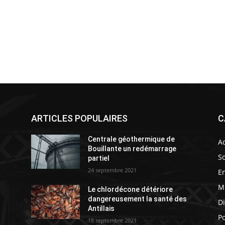
ARTICLES POPULAIRES
C
Centrale géothermique de
Ac
Bouillante un redémarrage
So
partiel
24 septembre 2021
E
M
Le chlordécone détériore
s
dangereusement la santé des
D
Antillais
Po
18 septembre 2021