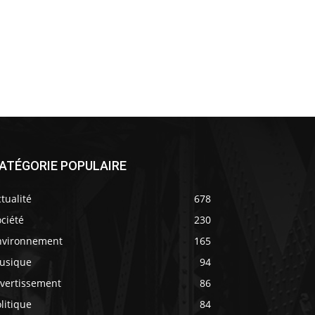
ATÉGORIE POPULAIRE
tualité
678
ciété
230
nvironnement
165
usique
94
ivertissement
86
litique
84