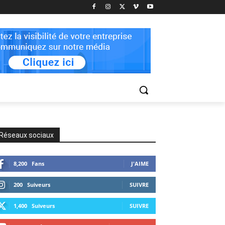
Réseaux sociaux
8,200
Fans
J'AIME
200
Suiveurs
SUIVRE
1,400
Suiveurs
SUIVRE