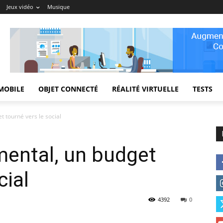
Jeux vidéo
Musique
MOBILE
OBJET CONNECTÉ
RÉALITÉ VIRTUELLE
TESTS
 tourné vers le social
mental, un budget
cial
4392
0