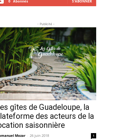
0
Abonnés
S'ABONNER
- Publicité -
es gîtes de Guadeloupe, la
lateforme des acteurs de la
ocation saisonnière
manuel Mozar
-
26 juin 2018
1