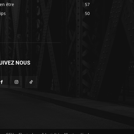
en être
57
ips
50
UIVEZ NOUS