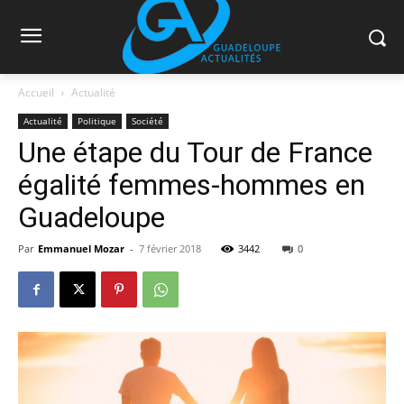
Accueil
Actualité
Actualité
Politique
Société
Une étape du Tour de France
égalité femmes-hommes en
Guadeloupe
Par
Emmanuel Mozar
-
7 février 2018
3442
0