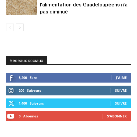
l’alimentation des Guadeloupéens n’a
pas diminué
Réseaux sociaux
8,200
Fans
J'AIME
200
Suiveurs
SUIVRE
1,400
Suiveurs
SUIVRE
0
Abonnés
S'ABONNER