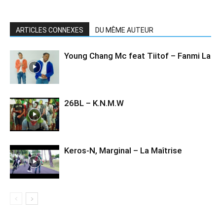
ARTICLES CONNEXES
DU MÊME AUTEUR
Young Chang Mc feat Tiitof – Fanmi La
26BL – K.N.M.W
Keros-N, Marginal – La Maîtrise