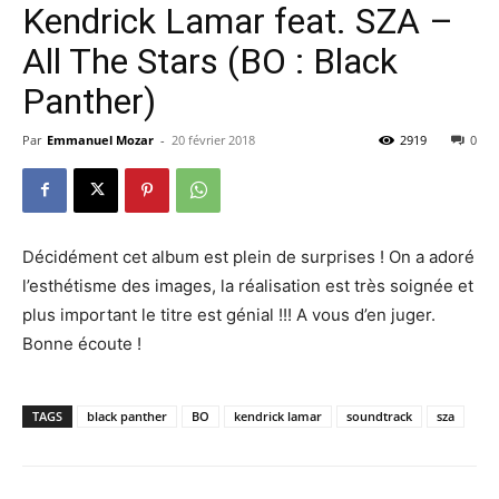
Kendrick Lamar feat. SZA –
All The Stars (BO : Black
Panther)
Par
Emmanuel Mozar
-
20 février 2018
2919
0
Décidément cet album est plein de surprises ! On a adoré
l’esthétisme des images, la réalisation est très soignée et
plus important le titre est génial !!! A vous d’en juger.
Bonne écoute !
TAGS
black panther
BO
kendrick lamar
soundtrack
sza