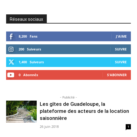
Réseaux sociaux
8,200
Fans
J'AIME
200
Suiveurs
SUIVRE
1,400
Suiveurs
SUIVRE
0
Abonnés
S'ABONNER
- Publicité -
Les gîtes de Guadeloupe, la
plateforme des acteurs de la location
saisonnière
26 juin 2018
1