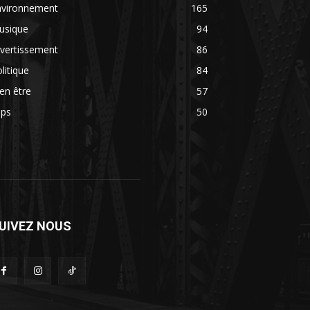
nvironnement
165
usique
94
vertissement
86
litique
84
en être
57
ips
50
UIVEZ NOUS