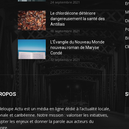
24 septembre 2021
E
M
Le chlordécone détériore
dangereusement la santé des
Di
Antillais
Po
18 septembre 2021
Bi
L’Évangile du Nouveau Monde
Cl
nouveau roman de Maryse
Condé
12 septembre 2021
PROPOS
S
eloupe Actu est un média en ligne dédié à l’actualité locale,
nale et caribéenne. Notre mission : valoriser les initiatives,
ypter les enjeux et donner la parole aux acteurs du
toire.