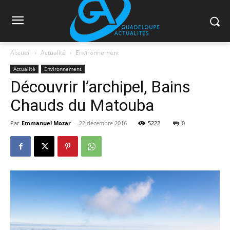
Accueil
Actualité
Environnement
Actualité
Environnement
Découvrir l’archipel, Bains
Chauds du Matouba
Par
Emmanuel Mozar
-
22 décembre 2016
5222
0