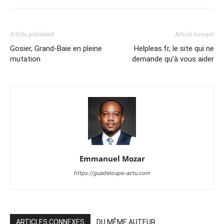
Article précédent
Article suivant
Gosier, Grand-Baie en pleine
Helpleas.fr, le site qui ne
mutation
demande qu’à vous aider
Emmanuel Mozar
https://guadeloupe-actu.com
ARTICLES CONNEXES
DU MÊME AUTEUR