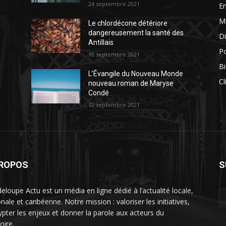
24 septembre 2021
E
M
Le chlordécone détériore
dangereusement la santé des
Di
Antillais
Po
18 septembre 2021
Bi
L’Évangile du Nouveau Monde
Cl
nouveau roman de Maryse
Condé
12 septembre 2021
PROPOS
S
eloupe Actu est un média en ligne dédié à l’actualité locale,
nale et caribéenne. Notre mission : valoriser les initiatives,
ypter les enjeux et donner la parole aux acteurs du
toire.