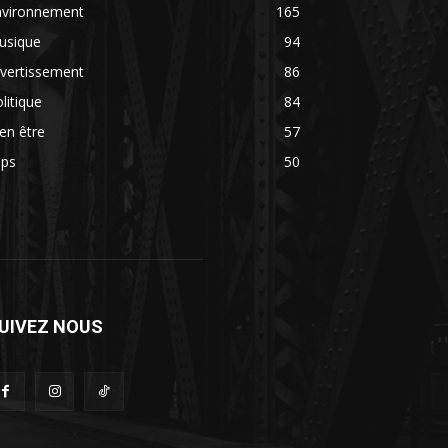
nvironnement
165
usique
94
vertissement
86
litique
84
en être
57
ips
50
UIVEZ NOUS