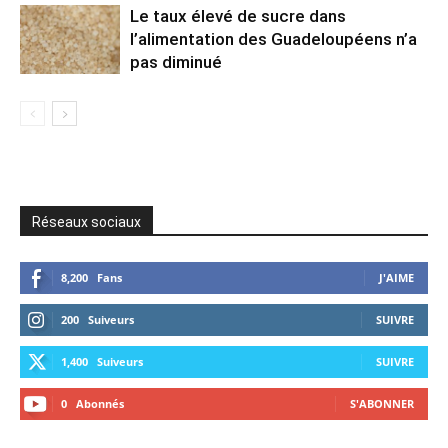
Le taux élevé de sucre dans
l’alimentation des Guadeloupéens n’a
pas diminué
Réseaux sociaux
8,200
Fans
J'AIME
200
Suiveurs
SUIVRE
1,400
Suiveurs
SUIVRE
0
Abonnés
S'ABONNER