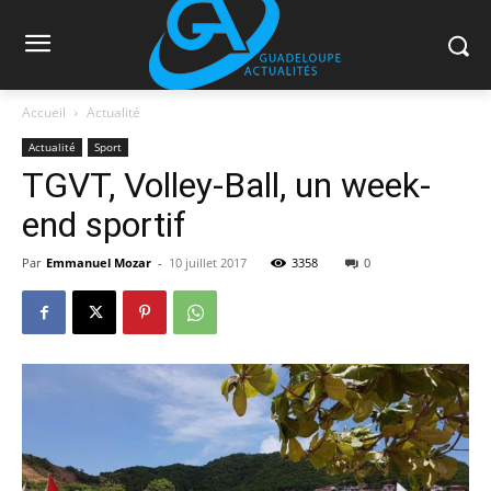
Accueil
Actualité
Actualité
Sport
TGVT, Volley-Ball, un week-
end sportif
Par
Emmanuel Mozar
-
10 juillet 2017
3358
0