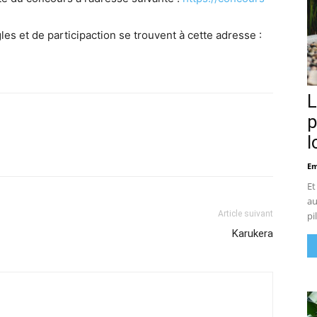
gles et de participaction se trouvent à cette adresse :
L
p
l
Em
Et
au
Article suivant
pi
Karukera