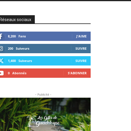
Réseaux sociaux
8,200
Fans
J'AIME
200
Suiveurs
SUIVRE
1,400
Suiveurs
SUIVRE
0
Abonnés
S'ABONNER
- Publicité -