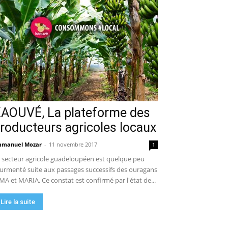
AOUVÉ, La plateforme des
roducteurs agricoles locaux
manuel Mozar
-
11 novembre 2017
1
 secteur agricole guadeloupéen est quelque peu
urmenté suite aux passages successifs des ouragans
MA et MARIA. Ce constat est confirmé par l'état de...
Lire la suite