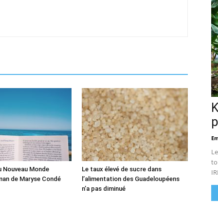
K
p
Em
Le
to
du Nouveau Monde
Le taux élevé de sucre dans
IR
man de Maryse Condé
l’alimentation des Guadeloupéens
n’a pas diminué