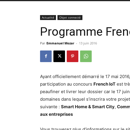
Actualité
Objet connecté
Programme Fren
Par
Emmanuel Mozar
-
13 juin 2016
Ayant officiellement démarré le 17 mai 2016,
participation au concours
French IoT
est trè
peaufiner et livrer leur dossier car le 17 ju
domaines dans lequel s’inscrira votre projet
suivante :
Smart Home & Smart City
,
Comme
aux entreprises
Vous trouverez plus d’informations sur le si