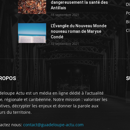
s
dangereusement la santé des
D
Antillais
Po
18 septembre 2021
Bi
L’Évangile du Nouveau Monde
Cl
nouveau roman de Maryse
Condé
12 septembre 2021
PROPOS
S
eloupe Actu est un média en ligne dédié à l’actualité
le, régionale et caribéenne. Notre mission : valoriser les
iatives, décrypter les enjeux et donner la parole aux
urs du territoire.
actez nous:
contact@guadeloupe-actu.com