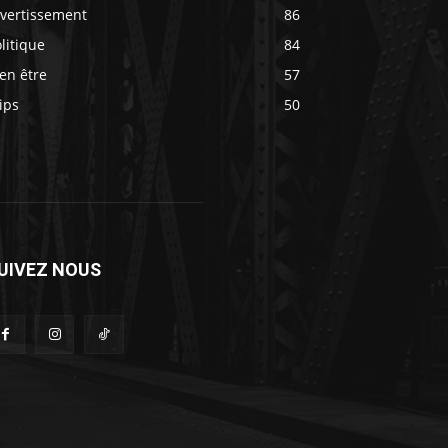
ivertissement
86
litique
84
en être
57
ips
50
UIVEZ NOUS