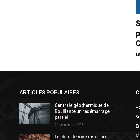
S
p
E
ARTICLES POPULAIRES
C
Centrale géothermique de
Ac
Bouillante un redémarrage
So
partiel
24 septembre 2021
E
M
Le chlordécone détériore