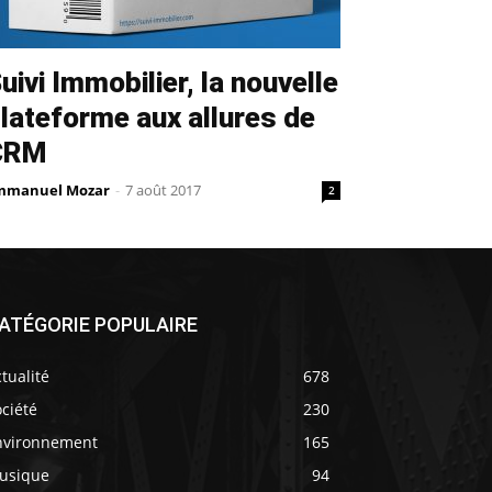
uivi Immobilier, la nouvelle
lateforme aux allures de
CRM
mmanuel Mozar
-
7 août 2017
2
ATÉGORIE POPULAIRE
tualité
678
ciété
230
nvironnement
165
usique
94