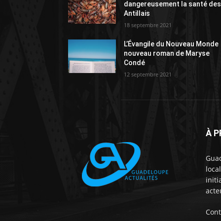
dangereusement la santé de
Antillais
18 septembre 2021
L’Évangile du Nouveau Monde
nouveau roman de Maryse
Condé
12 septembre 2021
À 
Guad
loca
init
acte
Cont